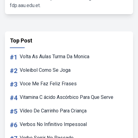
fdp.aau.edu.et.
Top Post
#1
Volta As Aulas Turma Da Monica
#2
Voleibol Como Se Joga
#3
Voce Me Faz Feliz Frases
#4
Vitamina C ácido Ascórbico Para Que Serve
#5
Vídeo De Carrinho Para Criança
#6
Verbos No Infinitivo Impessoal
Verbo Sorrir No Passado