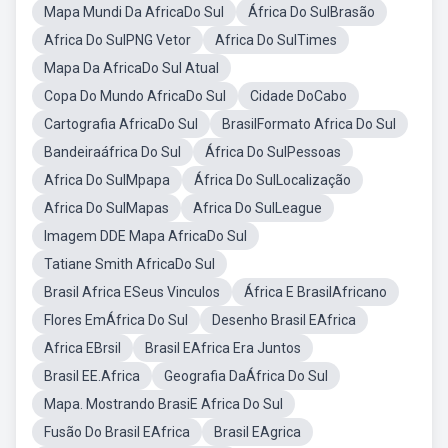
Mapa Mundi Da AfricaDo Sul
África Do SulBrasão
Africa Do SulPNG Vetor
Africa Do SulTimes
Mapa Da AfricaDo Sul Atual
Copa Do Mundo AfricaDo Sul
Cidade DoCabo
Cartografia AfricaDo Sul
BrasilFormato Africa Do Sul
Bandeiraáfrica Do Sul
África Do SulPessoas
Africa Do SulMpapa
África Do SulLocalização
Africa Do SulMapas
Africa Do SulLeague
Imagem DDE Mapa AfricaDo Sul
Tatiane Smith AfricaDo Sul
Brasil Africa ESeus Vinculos
África E BrasilAfricano
Flores EmÁfrica Do Sul
Desenho Brasil EAfrica
Africa EBrsil
Brasil EAfrica Era Juntos
Brasil EE.Africa
Geografia DaÁfrica Do Sul
Mapa. Mostrando BrasiE Africa Do Sul
Fusão Do Brasil EAfrica
Brasil EAgrica