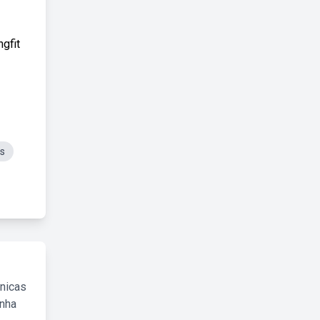
gfit
os
cnicas
inha