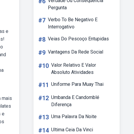
#6
Verdade Ou Consequência
Pergunta
#7
Verbo To Be Negativo E
Interrogativo
as e
#8
Veias Do Pescoço Entupidas
os!
io
#9
Vantagens Da Rede Social
and
#10
Valor Relativo E Valor
ba
Absoluto Atividades
#11
Uniforme Para Muay Thai
#12
Umbanda E Candomblé
a mais
Diferença
ilates
s e
#13
Uma Palavra Da Noite
os
#14
Ultima Ceia Da Vinci