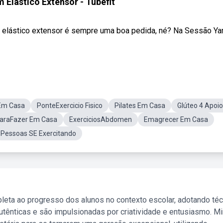
 Elástico Extensor - Tubefit
m elástico extensor é sempre uma boa pedida, né? Na Sessão Yan
 Em Casa
PonteExercicio Fisico
Pilates Em Casa
Glúteo 4 Apoi
 ParaFazer Em Casa
ExerciciosAbdomen
Emagrecer Em Casa
Pessoas SE Exercitando
leta ao progresso dos alunos no contexto escolar, adotando té
tênticas e são impulsionadas por criatividade e entusiasmo. M