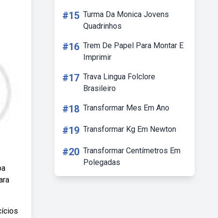
#15
Turma Da Monica Jovens
Quadrinhos
#16
Trem De Papel Para Montar E
Imprimir
#17
Trava Lingua Folclore
Brasileiro
#18
Transformar Mes Em Ano
#19
Transformar Kg Em Newton
#20
Transformar Centímetros Em
Polegadas
ba
ara
cícios