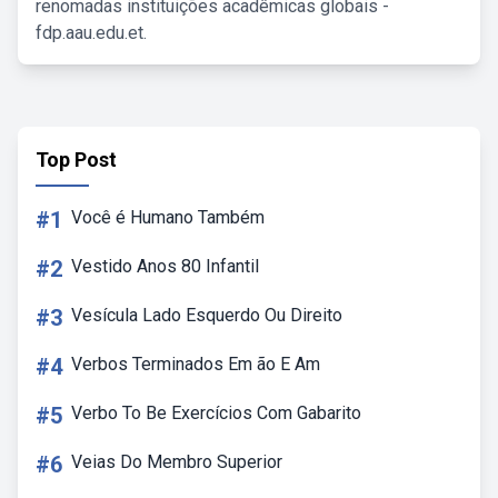
renomadas instituições acadêmicas globais -
fdp.aau.edu.et.
Top Post
#1
Você é Humano Também
#2
Vestido Anos 80 Infantil
#3
Vesícula Lado Esquerdo Ou Direito
#4
Verbos Terminados Em ão E Am
#5
Verbo To Be Exercícios Com Gabarito
#6
Veias Do Membro Superior