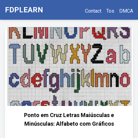
FDPLEARN
Contact
Tos
DMCA
Ponto em Cruz Letras Maiúsculas e
Minúsculas: Alfabeto com Gráficos