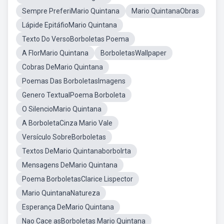
Sempre PreferiMario Quintana
Mario QuintanaObras
Lápide EpitáfioMario Quintana
Texto Do VersoBorboletas Poema
A FlorMario Quintana
BorboletasWallpaper
Cobras DeMario Quintana
Poemas Das BorboletasImagens
Genero TextualPoema Borboleta
O SilencioMario Quintana
A BorboletaCinza Mario Vale
Versículo SobreBorboletas
Textos DeMario Quintanaborbolrta
Mensagens DeMario Quintana
Poema BorboletasClarice Lispector
Mario QuintanaNatureza
Esperança DeMario Quintana
Nao Cace asBorboletas Mario Quintana