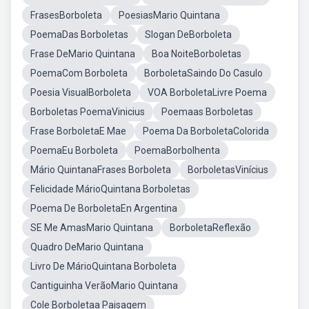
FrasesBorboleta
PoesiasMario Quintana
PoemaDas Borboletas
Slogan DeBorboleta
Frase DeMario Quintana
Boa NoiteBorboletas
PoemaCom Borboleta
BorboletaSaindo Do Casulo
Poesia VisualBorboleta
VOA BorboletaLivre Poema
Borboletas PoemaVinicius
Poemaas Borboletas
Frase BorboletaE Mae
Poema Da BorboletaColorida
PoemaEu Borboleta
PoemaBorbolhenta
Mário QuintanaFrases Borboleta
BorboletasVinícius
Felicidade MárioQuintana Borboletas
Poema De BorboletaEn Argentina
SE Me AmasMario Quintana
BorboletaReflexão
Quadro DeMario Quintana
Livro De MárioQuintana Borboleta
Cantiguinha VerãoMario Quintana
Cole Borboletaa Paisagem