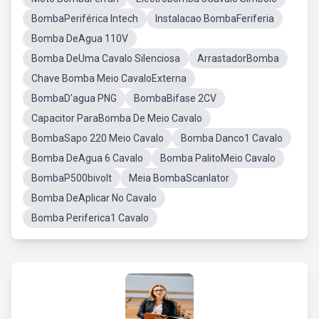
BombaPeriférica Intech
Instalacao BombaFeriferia
Bomba DeAgua 110V
Bomba DeUma Cavalo Silenciosa
ArrastadorBomba
Chave Bomba Meio CavaloExterna
BombaD'agua PNG
BombaBifase 2CV
Capacitor ParaBomba De Meio Cavalo
BombaSapo 220 Meio Cavalo
Bomba Danco1 Cavalo
Bomba DeAgua 6 Cavalo
Bomba PalitoMeio Cavalo
BombaP500bivolt
Meia BombaScanlator
Bomba DeAplicar No Cavalo
Bomba Periferica1 Cavalo