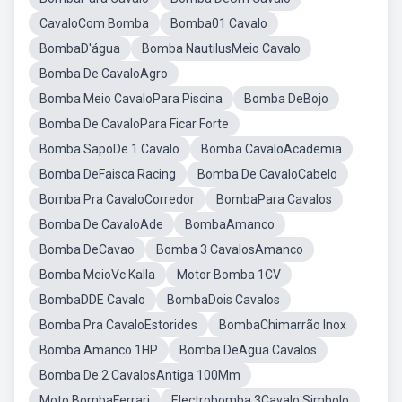
CavaloCom Bomba
Bomba01 Cavalo
BombaD'água
Bomba NautilusMeio Cavalo
Bomba De CavaloAgro
Bomba Meio CavaloPara Piscina
Bomba DeBojo
Bomba De CavaloPara Ficar Forte
Bomba SapoDe 1 Cavalo
Bomba CavaloAcademia
Bomba DeFaisca Racing
Bomba De CavaloCabelo
Bomba Pra CavaloCorredor
BombaPara Cavalos
Bomba De CavaloAde
BombaAmanco
Bomba DeCavao
Bomba 3 CavalosAmanco
Bomba MeioVc Kalla
Motor Bomba 1CV
BombaDDE Cavalo
BombaDois Cavalos
Bomba Pra CavaloEstorides
BombaChimarrão Inox
Bomba Amanco 1HP
Bomba DeAgua Cavalos
Bomba De 2 CavalosAntiga 100Mm
Moto BombaFerrari
Electrobomba 3Cavalo Simbolo