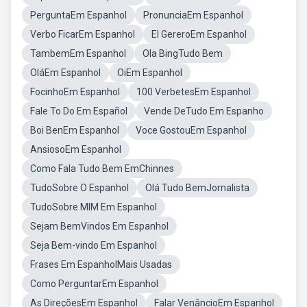
PerguntaEm Espanhol
PronunciaEm Espanhol
Verbo FicarEm Espanhol
El GereroEm Espanhol
TambemEm Espanhol
Ola BingTudo Bem
OláEm Espanhol
OiEm Espanhol
FocinhoEm Espanhol
100 VerbetesEm Espanhol
Fale To Do Em Español
Vende DeTudo Em Espanho
Boi BenEm Espanhol
Voce GostouEm Espanhol
AnsiosoEm Espanhol
Como Fala Tudo Bem EmChinnes
TudoSobre O Espanhol
Olá Tudo BemJornalista
TudoSobre MIM Em Espanhol
Sejam BemVindos Em Espanhol
Seja Bem-vindo Em Espanhol
Frases Em EspanholMais Usadas
Como PerguntarEm Espanhol
As DireçõesEm Espanhol
Falar VenâncioEm Espanhol