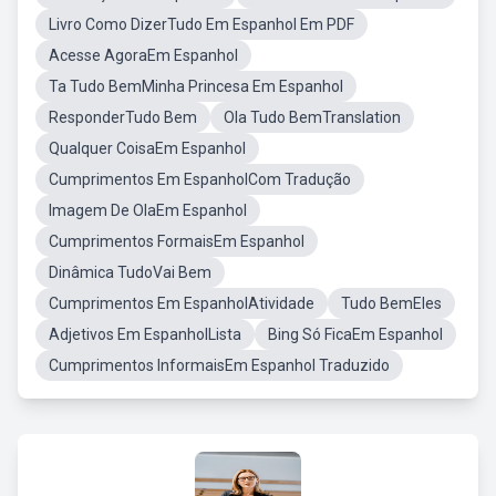
Livro Como DizerTudo Em Espanhol Em PDF
Acesse AgoraEm Espanhol
Ta Tudo BemMinha Princesa Em Espanhol
ResponderTudo Bem
Ola Tudo BemTranslation
Qualquer CoisaEm Espanhol
Cumprimentos Em EspanholCom Tradução
Imagem De OlaEm Espanhol
Cumprimentos FormaisEm Espanhol
Dinâmica TudoVai Bem
Cumprimentos Em EspanholAtividade
Tudo BemEles
Adjetivos Em EspanholLista
Bing Só FicaEm Espanhol
Cumprimentos InformaisEm Espanhol Traduzido