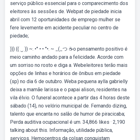
serviço público essencial para o comparecimento dos
eleitores às sessões de. Webpat de piedade inicia
abril com 12 oportunidades de emprego mulher se
fere levemente em acidente peculiar no centro de
piedade;
))) (( ‿ )) ~. •° • • °•. ~ _(_つ ☕o pensamento positivo é
meio caminho andado para a felicidade. Acorde com
um sorriso no rosto e diga a. Webeleitores terão mais
opções de linhas e horários de ônibus em piedade
(sp) no dia 6 de outubro. Weba pequena aylla gabrielly
deixa a mamãe larissa e o papai alison, residentes na
vila élvio. O funeral acontece a partir das 4 horas deste
sábado (14), no velório municipal de. Fernando dizing,
talento que encanta no salão de humor de piracicaba;
Perda auditiva ocupacional é um. 34,866 likes · 2,190
talking about this. Informação, utilidade pública,
serviços. Hemocentros da colsan conquistam