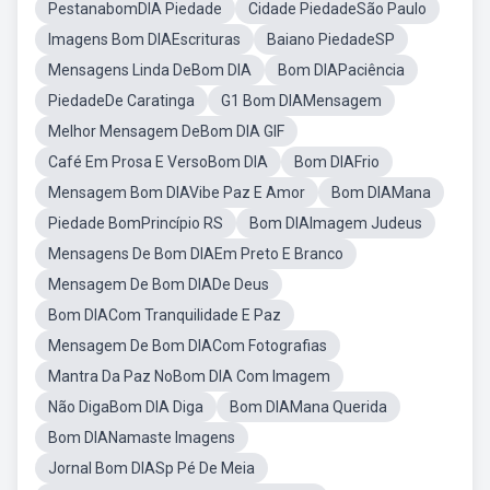
PestanabomDIA Piedade
Cidade PiedadeSão Paulo
Imagens Bom DIAEscrituras
Baiano PiedadeSP
Mensagens Linda DeBom DIA
Bom DIAPaciência
PiedadeDe Caratinga
G1 Bom DIAMensagem
Melhor Mensagem DeBom DIA GIF
Café Em Prosa E VersoBom DIA
Bom DIAFrio
Mensagem Bom DIAVibe Paz E Amor
Bom DIAMana
Piedade BomPrincípio RS
Bom DIAImagem Judeus
Mensagens De Bom DIAEm Preto E Branco
Mensagem De Bom DIADe Deus
Bom DIACom Tranquilidade E Paz
Mensagem De Bom DIACom Fotografias
Mantra Da Paz NoBom DIA Com Imagem
Não DigaBom DIA Diga
Bom DIAMana Querida
Bom DIANamaste Imagens
Jornal Bom DIASp Pé De Meia