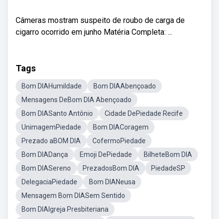
Câmeras mostram suspeito de roubo de carga de
cigarro ocorrido em junho Matéria Completa: ...
Tags
Bom DIAHumildade
Bom DIAAbençoado
Mensagens DeBom DIA Abençoado
Bom DIASanto Antônio
Cidade DePiedade Recife
UnimagemPiedade
Bom DIACoragem
Prezado aBOM DIA
CofermoPiedade
Bom DIADança
Emoji DePiedade
BilheteBom DIA
Bom DIASereno
PrezadosBom DIA
PiedadeSP
DelegaciaPiedade
Bom DIANeusa
Mensagem Bom DIASem Sentido
Bom DIAIgreja Presbiteriana