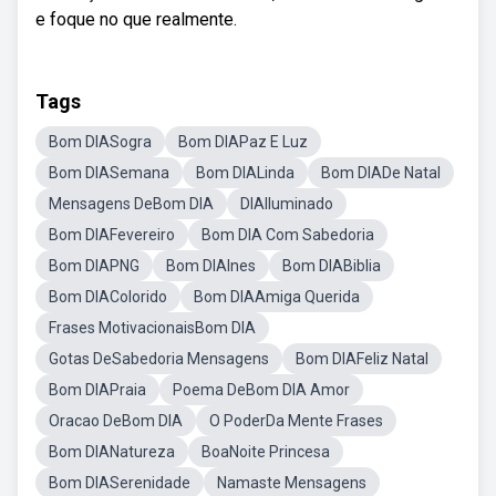
e foque no que realmente.
Tags
Bom DIASogra
Bom DIAPaz E Luz
Bom DIASemana
Bom DIALinda
Bom DIADe Natal
Mensagens DeBom DIA
DIAIluminado
Bom DIAFevereiro
Bom DIA Com Sabedoria
Bom DIAPNG
Bom DIAInes
Bom DIABiblia
Bom DIAColorido
Bom DIAAmiga Querida
Frases MotivacionaisBom DIA
Gotas DeSabedoria Mensagens
Bom DIAFeliz Natal
Bom DIAPraia
Poema DeBom DIA Amor
Oracao DeBom DIA
O PoderDa Mente Frases
Bom DIANatureza
BoaNoite Princesa
Bom DIASerenidade
Namaste Mensagens