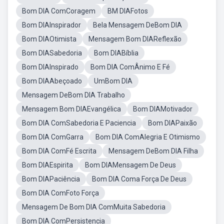
Bom DIA ComCoragem
BM DIAFotos
Bom DIAInspirador
Bela Mensagem DeBom DIA
Bom DIAOtimista
Mensagem Bom DIAReflexão
Bom DIASabedoria
Bom DIABíblia
Bom DIAInspirado
Bom DIA ComÂnimo E Fé
Bom DIAAbeçoado
UmBom DIA
Mensagem DeBom DIA Trabalho
Mensagem Bom DIAEvangélica
Bom DIAMotivador
Bom DIA ComSabedoria E Paciencia
Bom DIAPaixão
Bom DIA ComGarra
Bom DIA ComAlegria E Otimismo
Bom DIA ComFé Escrita
Mensagem DeBom DIA Filha
Bom DIAEspirita
Bom DIAMensagem De Deus
Bom DIAPaciência
Bom DIA Coma Força De Deus
Bom DIA ComFoto Força
Mensagem De Bom DIA ComMuita Sabedoria
Bom DIA ComPersistencia