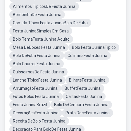
Alimentos TípicosDe Festa Junina
BombinhaDe Festa Junina
Comida Típica Festa JuninaBolo De Fuba
Festa JuninaSimples Em Casa
Bolo TemaFesta Junina Adulto
Mesa DeDoces Festa Junina
Bolo Festa JuninaTípico
Bolo DeFubá Festa Junina
CulináriaFesta Junina
Bolo ChurrosFesta Junina
GuloseimasDe Festa Junina
Lanche TípicoFesta Junina
BilheteFesta Junina
ArrumaçãoFesta Junina
BuffetFesta Junina
Fotos.Bolos Festa Junina
CartãoFesta Junina
Festa JuninaBrazil
Bolo DeCenoura Festa Junina
DecoraçõesFesta Junina
Prato DoceFesta Junina
Receita DeBolo Festa Junina
Decoração Para BoloDe Festa Junina