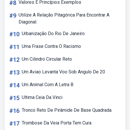
#8
Valores E Princípios Exemplos
#9
Utilize A Relação Pitagórica Para Encontrar A
Diagonal.
#10
Urbanização Do Rio De Janeiro
#11
Uma Frase Contra O Racismo
#12
Um Cilindro Circular Reto
#13
Um Aviao Levanta Voo Sob Angulo De 20
#14
Um Animal Com A Letra B
#15
Ultima Ceia Da Vinci
#16
Tronco Reto De Pirâmide De Base Quadrada.
#17
Trombose Da Veia Porta Tem Cura