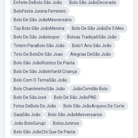
Enfeite DeBolo São João
Bolo São JoãoDecorado
BoloFesta Junina Feminino
Bolo De São JoãoMesversário
Top Bolo São JoãoMenina
Bolo De São JoãoDe 5 Mes
Bolo De São JoãoIsopor
Boloas TradiçaõSão João
Totem ParaBolo São João
Bolo1 Ano São João
Toto De BoloDe São Joao
Alegrias DeSão João
Bolo São JoãoRústico De Pasta
Bolo De São JoãoInfantil Criança
Bolo Com O TemaSão João
Bolo ChantininhoSão João
JoãoComilão Bolo
Bolo De SãoJosé
Bolo De São JoãoPNG
Fotos DeBolo Do João
Bolo São JoãoArquivo De Corte
SaiaSão João
Bolo São JoãoMesversarios
João BoloGurupi
BolosJuninos
Bolo São JoãoChi Que De Pasta