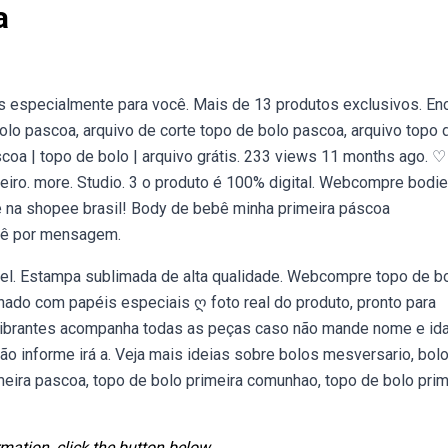
a
s especialmente para você. Mais de 13 produtos exclusivos. En
bolo pascoa, arquivo de corte topo de bolo pascoa, arquivo topo 
coa | topo de bolo | arquivo grátis. 233 views 11 months ago. ♡
iro. more. Studio. 3 o produto é 100% digital. Webcompre bodi
na shopee brasil! Body de bebê minha primeira páscoa
bê por mensagem.
vel. Estampa sublimada de alta qualidade. Webcompre topo de b
nado com papéis especiais ღ foto real do produto, pronto para
 vibrantes acompanha todas as peças caso não mande nome e ida
ão informe irá a. Veja mais ideias sobre bolos mesversario, bol
eira pascoa, topo de bolo primeira comunhao, topo de bolo prim
mation, click the button below.