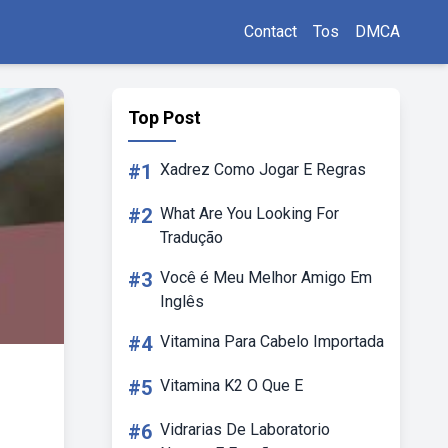
Contact
Tos
DMCA
Top Post
#1
Xadrez Como Jogar E Regras
#2
What Are You Looking For
Tradução
#3
Você é Meu Melhor Amigo Em
Inglês
#4
Vitamina Para Cabelo Importada
#5
Vitamina K2 O Que E
#6
Vidrarias De Laboratorio