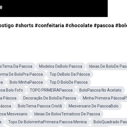
Postigo #shorts #confeitaria #chocolate #pascoa #bol
loTema Da Pascoa
Modelos DeBolo Pascoa
Ideias De BoloDe Pa
orma De BoloPra Pascoa
Top DeBolo Da Páscoa
oa
Bolo MinhaPascoa
Top D BoloDe Pascoa
oa Bolo Fofo
TOPO PRIMEIRAPascoa
BoloPascoa No Acetato
a Páscoa
Decoração De BoloDa Pascoa
Minha Primeira Páscoa
Páscoa
BoloTema Pascoa Cristã
Mesversario De PascoaBolo
scoa Mesvesario
Ideias De BolosTematicos De Pascoa
a
Topo De BolominhaPrimeira Pascoa Menina
BoloQuadrado Pa