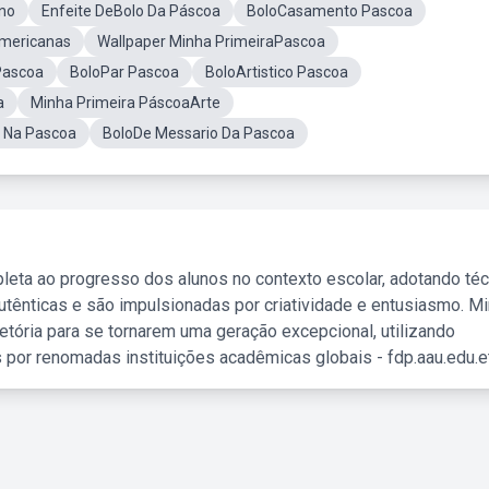
no
Enfeite DeBolo Da Páscoa
BoloCasamento Pascoa
Americanas
Wallpaper Minha PrimeiraPascoa
Pascoa
BoloPar Pascoa
BoloArtistico Pascoa
a
Minha Primeira PáscoaArte
o Na Pascoa
BoloDe Messario Da Pascoa
leta ao progresso dos alunos no contexto escolar, adotando té
tênticas e são impulsionadas por criatividade e entusiasmo. M
etória para se tornarem uma geração excepcional, utilizando
 por renomadas instituições acadêmicas globais - fdp.aau.edu.et