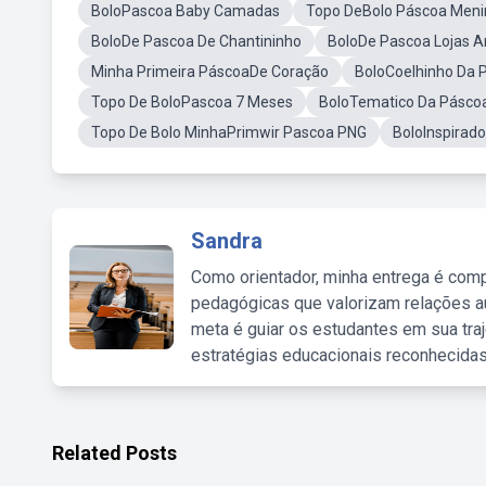
BoloPascoa Baby Camadas
Topo DeBolo Páscoa Meni
BoloDe Pascoa De Chantininho
BoloDe Pascoa Lojas 
Minha Primeira PáscoaDe Coração
BoloCoelhinho Da 
Topo De BoloPascoa 7 Meses
BoloTematico Da Pásco
Topo De Bolo MinhaPrimwir Pascoa PNG
BoloInspirad
Sandra
Como orientador, minha entrega é comp
pedagógicas que valorizam relações au
meta é guiar os estudantes em sua traj
estratégias educacionais reconhecidas
Related Posts