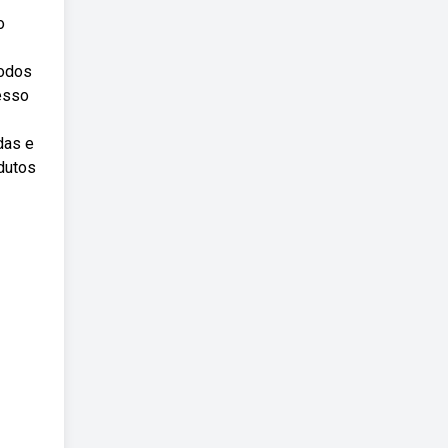
o
todos
esso
das e
dutos