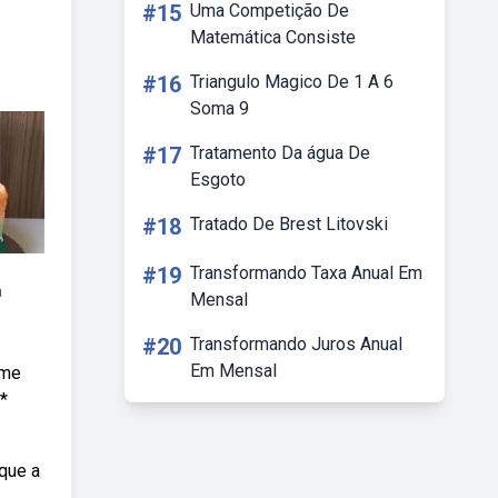
#15
Uma Competição De
Matemática Consiste
#16
Triangulo Magico De 1 A 6
Soma 9
#17
Tratamento Da água De
Esgoto
#18
Tratado De Brest Litovski
#19
Transformando Taxa Anual Em
a
Mensal
#20
Transformando Juros Anual
Em Mensal
rme
o*
 que a