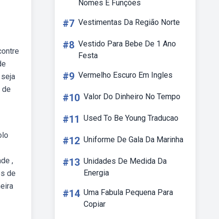
Nomes E Funções
#7
Vestimentas Da Região Norte
#8
Vestido Para Bebe De 1 Ano
contre
Festa
de
#9
Vermelho Escuro Em Ingles
 seja
e de
#10
Valor Do Dinheiro No Tempo
#11
Used To Be Young Traducao
olo
#12
Uniforme De Gala Da Marinha
de ,
#13
Unidades De Medida Da
Energia
os de
eira
#14
Uma Fabula Pequena Para
Copiar