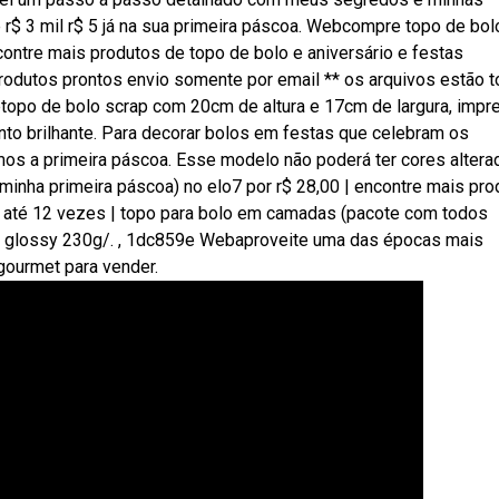
 r$ 3 mil r$ 5 já na sua primeira páscoa. Webcompre topo de bol
contre mais produtos de topo de bolo e aniversário e festas
rodutos prontos envio somente por email ** os arquivos estão 
btopo de bolo scrap com 20cm de altura e 17cm de largura, impr
to brilhante. Para decorar bolos em festas que celebram os
s a primeira páscoa. Esse modelo não poderá ter cores altera
inha primeira páscoa) no elo7 por r$ 28,00 | encontre mais pro
m até 12 vezes | topo para bolo em camadas (pacote com todos
co glossy 230g/. , 1dc859e Webaproveite uma das épocas mais
gourmet para vender.