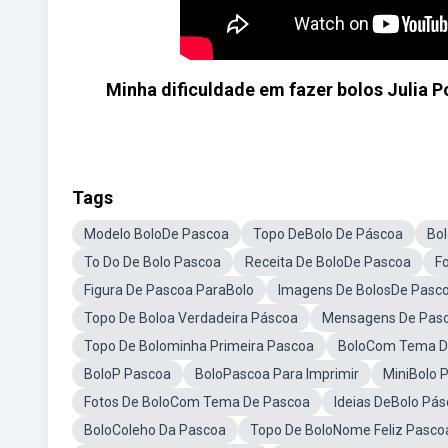
Minha dificuldade em fazer bolos Julia 
Tags
Modelo BoloDe Pascoa
Topo DeBolo De Páscoa
Bo
To Do De Bolo Pascoa
Receita De BoloDe Pascoa
F
Figura De Pascoa ParaBolo
Imagens De BolosDe Pasc
Topo De Boloa Verdadeira Páscoa
Mensagens De Pasc
Topo De Bolominha Primeira Pascoa
BoloCom Tema D
BoloP Pascoa
BoloPascoa Para Imprimir
MiniBolo 
Fotos De BoloCom Tema De Pascoa
Ideias DeBolo Pá
BoloColeho Da Pascoa
Topo De BoloNome Feliz Pasco