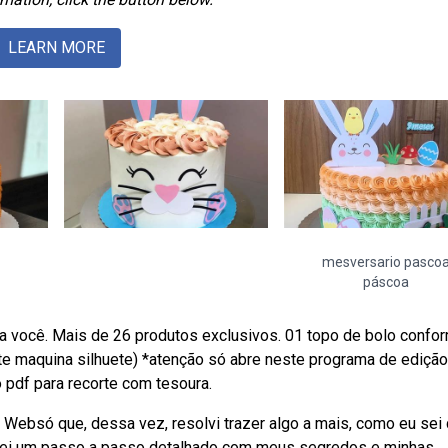
LEARN MORE
mesversario pasco
páscoa
a você. Mais de 26 produtos exclusivos. 01 topo de bolo confo
corte maquina silhuete) *atenção só abre neste programa de ediçã
 pdf para recorte com tesoura.
 Websó que, dessa vez, resolvi trazer algo a mais, como eu sei
arei um passo a passo detalhado com meus segredos e minhas