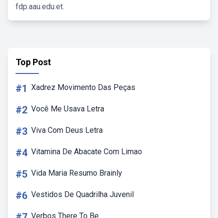
fdp.aau.edu.et.
Top Post
#1
Xadrez Movimento Das Peças
#2
Você Me Usava Letra
#3
Viva Com Deus Letra
#4
Vitamina De Abacate Com Limao
#5
Vida Maria Resumo Brainly
#6
Vestidos De Quadrilha Juvenil
#7
Verbos There To Be