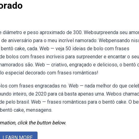
orado
e diâmetro e peso aproximado de 300. Websurpreenda seu amo
 de aniversário para o meu incrível namorado: Webpensando nis
 bentô cake, cada. Web — veja 50 ideias de bolo com frases
de bolos com frases incríveis para surpreender e encantar o seu
amorados são. Web — criativo, engraçado e delicioso, o bentô 
lo especial decorado com frases românticas!
los com frases engracadas no. Web — nada melhor do que celeb
mundo inteiro, de 2020 para cá basta apenas uma. Webos chama
 pelo brasil. Web — frases românticas para o bentô cake. O be
a bentô cake, mensagens.
mation, click the button below.
LEARN MORE