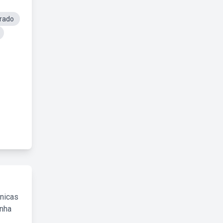
orado
cnicas
inha