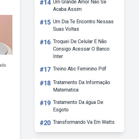
#14
Um Grande Amor Não Se
Acaba Assim
#15
Um Dia Te Encontro Nessas
Suas Voltas
#16
Troquei De Celular E Não
Consigo Acessar O Banco
Inter
ado
#17
Treino Abc Feminino Pdf
#18
Tratamento Da Informação
Matematica
#19
Tratamento Da água De
Esgoto
#20
Transformando Va Em Watts