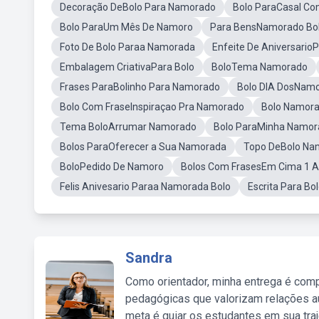
Decoração DeBolo Para Namorado
Bolo ParaCasal Co
Bolo ParaUm Mês De Namoro
Para BensNamorado Bo
Foto De Bolo Paraa Namorada
Enfeite De Aniversario
Embalagem CriativaPara Bolo
BoloTema Namorado
Frases ParaBolinho Para Namorado
Bolo DIA DosNam
Bolo Com FraseInspiraçao Pra Namorado
Bolo Namora
Tema BoloArrumar Namorado
Bolo ParaMinha Namor
Bolos ParaOferecer a Sua Namorada
Topo DeBolo Na
BoloPedido De Namoro
Bolos Com FrasesEm Cima 1 
Felis Anivesario Paraa Namorada Bolo
Escrita Para B
Sandra
Como orientador, minha entrega é comp
pedagógicas que valorizam relações au
meta é guiar os estudantes em sua traj