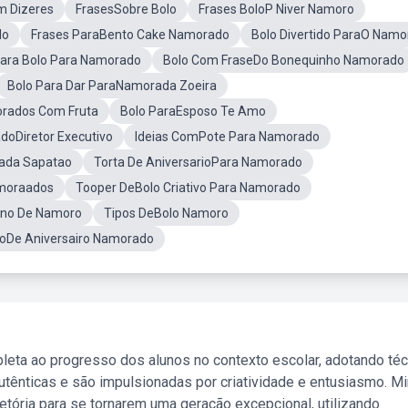
m Dizeres
FrasesSobre Bolo
Frases BoloP Niver Namoro
lo
Frases ParaBento Cake Namorado
Bolo Divertido ParaO Nam
Para Bolo Para Namorado
Bolo Com FraseDo Bonequinho Namorado
Bolo Para Dar ParaNamorada Zoeira
orados Com Fruta
Bolo ParaEsposo Te Amo
doDiretor Executivo
Ideias ComPote Para Namorado
ada Sapatao
Torta De AniversarioPara Namorado
moraados
Tooper DeBolo Criativo Para Namorado
Ano De Namoro
Tipos DeBolo Namoro
oloDe Aniversairo Namorado
leta ao progresso dos alunos no contexto escolar, adotando té
tênticas e são impulsionadas por criatividade e entusiasmo. M
etória para se tornarem uma geração excepcional, utilizando