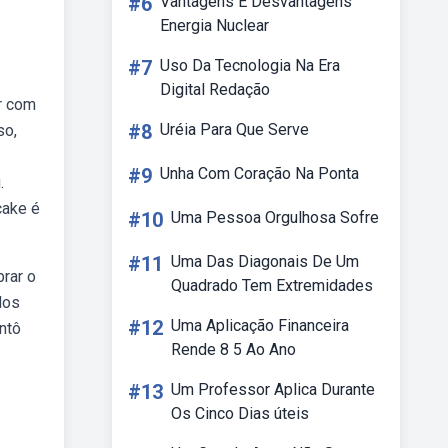
#6
Vantagens E Desvantagens
Energia Nuclear
#7
Uso Da Tecnologia Na Era
Digital Redação
r com
#8
Uréia Para Que Serve
so,
#9
Unha Com Coração Na Ponta
.
cake é
#10
Uma Pessoa Orgulhosa Sofre
#11
Uma Das Diagonais De Um
rar o
Quadrado Tem Extremidades
dos
#12
Uma Aplicação Financeira
ntô
Rende 8 5 Ao Ano
#13
Um Professor Aplica Durante
Os Cinco Dias úteis