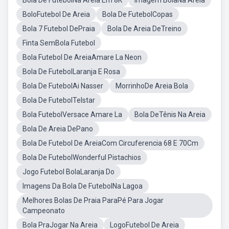
Bola De FutebolNa Areia Em 8K
Imagem BolaNa Areia
BoloFutebol De Areia
Bola De FutebolCopas
Bola 7 Futebol DePraia
Bola De Areia DeTreino
Finta SemBola Futebol
Bola Futebol De AreiaAmare La Neon
Bola De FutebolLaranja E Rosa
Bola De FutebolAi Nasser
MorrinhoDe Areia Bola
Bola De FutebolTelstar
Bola FutebolVersace Amare La
Bola DeTênis Na Areia
Bola De Areia DePano
Bola De Futebol De AreiaCom Circuferencia 68 E 70Cm
Bola De FutebolWonderful Pistachios
Jogo Futebol BolaLaranja Do
Imagens Da Bola De FutebolNa Lagoa
Melhores Bolas De Praia ParaPé Para Jogar
Campeonato
Bola PraJogar Na Areia
LogoFutebol De Areia