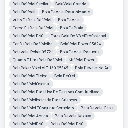
Bola DeVolei Similar
BolaVolei Grande
Bola DeVoeli
Bola DeVolei Para Iniciante
Vulto DaBola De Vôlei
Bola DeVolei
Como E aBola De Volei
Bola DePraia
Bola DeVolei PNG
Fotos Bola De VôleiProfissional
Cor DaBola De Voleibol
BolaVolei Poker 05824
BolaVolei Poker 05721
Bola DeVolei Pequena
Quanto E UmaBola De Volei
Kit Volei Poker
BolaPoker Volei VLT 160 05845
Bola DeVolei No Ar
Bola DeVolei Treino
Bola DeOlei
Bola De VôleiOriginal
Bola DeVolei Para Uso De Pessoas Com Audisao
Bola De VôleiIndicada Para Crianças
Bola De Volei EConjunto Completo
Bola DeVolei Falsa
Bola DeVolei Antiga
Bola DeVolei Mikasa
Bola De VôleiPNG
Bolas DeVolei PNG