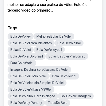
melhor se adapta a sua prática do vôlei. Este é o
terceiro vídeo do primeiro ...
Tags
Bola DeVolley
MelhoresBolas De Vôlei
Bola De VôleiPara Iniciantes
Bola DeVoleibol
Bolas DeVolei
Bola DeVolleyball
Bola DeVolei Do Brasil
Bolas DeVolei Pra Edição
Foto BolasVolei
Imagens De Uma BolaClassica De Volei
Bola De Vôlei EMini Vôlei
Bola DeVolleibol
Bola De Voleibolola Simples DeVolei
Bola De VôleiMikasa V390w
Bola DeVoleibol Para Iniciação
Bol DeVolei Imagem
Bola DeVoley Penalty
TiposDe Bola