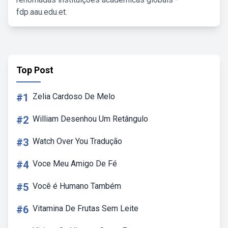
fdp.aau.edu.et.
Top Post
#1
Zelia Cardoso De Melo
#2
William Desenhou Um Retângulo
#3
Watch Over You Tradução
#4
Voce Meu Amigo De Fé
#5
Você é Humano Também
#6
Vitamina De Frutas Sem Leite