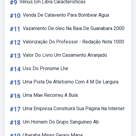
#9
Vênus Em Libra Características
#10
Venda De Catavento Para Bombear Agua
#11
Vazamento De óleo Na Baia De Guanabara 2000
#12
Valorização Do Professor - Redação Nota 1000
#13
Valor Do Livro Um Casamento Arranjado
#14
Uso Do Pronome Lhe
#15
Uma Pista De Atletismo Com 4 M De Largura
#16
Uma Mae Recorreu A Bula
#17
Uma Empresa Construirá Sua Página Na Internet
#18
Um Homem Do Grupo Sanguíneo Ab
Uberaba Minas Gerais Mapa