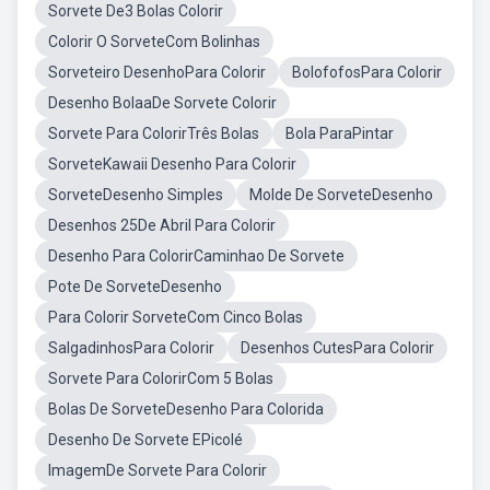
Sorvete De3 Bolas Colorir
Colorir O SorveteCom Bolinhas
Sorveteiro DesenhoPara Colorir
BolofofosPara Colorir
Desenho BolaaDe Sorvete Colorir
Sorvete Para ColorirTrês Bolas
Bola ParaPintar
SorveteKawaii Desenho Para Colorir
SorveteDesenho Simples
Molde De SorveteDesenho
Desenhos 25De Abril Para Colorir
Desenho Para ColorirCaminhao De Sorvete
Pote De SorveteDesenho
Para Colorir SorveteCom Cinco Bolas
SalgadinhosPara Colorir
Desenhos CutesPara Colorir
Sorvete Para ColorirCom 5 Bolas
Bolas De SorveteDesenho Para Colorida
Desenho De Sorvete EPicolé
ImagemDe Sorvete Para Colorir