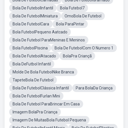
Bola De FutebolCamadas
Bola De FutebolGramado
Bola De FutebolInfantil
Bola Futebol7
Bola De FutebolMiniatura
OmoBola De Futebol
Bola De FutebolCara
Bola ParaPintar
Bola FutebolPequeno Aatcado
Bola De Futebol ParaMeninas E Meninos
Bola FutebolPiscina
Bola De FutebolCom O Numero 1
Bola De FutebolAtacado
BolaPra Criançã
Bola DeFutbol Infantil
Molde De Bola FutebolNike Branca
TapeteBola De Futebol
Bola De FutebolClássica Infantil
Para BolaDa Criança
Bola De FutebolFurlan Mini
Bola De Futebol ParaBrincar Em Casa
Imagem BolaPra Criança
Imagem De MuitasBola Futebol Pequena