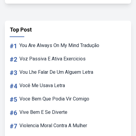
Top Post
#1
You Are Always On My Mind Tradução
#2
Voz Passiva E Ativa Exercicios
#3
Vou Lhe Falar De Um Alguem Letra
#4
Você Me Usava Letra
#5
Voce Bem Que Podia Vir Comigo
#6
Vive Bem E Se Diverte
#7
Violencia Moral Contra A Mulher