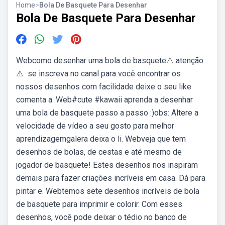
Home
>
Bola De Basquete Para Desenhar
Bola De Basquete Para Desenhar
Webcomo desenhar uma bola de basquete⚠️ atenção
⚠️ ️ se inscreva no canal para você encontrar os
nossos desenhos com facilidade ️deixe o seu like ️
comenta a. Web#cute #kawaii aprenda a desenhar
uma bola de basquete passo a passo :)obs: Altere a
velocidade de vídeo a seu gosto para melhor
aprendizagemgalera deixa o li. Webveja que tem
desenhos de bolas, de cestas e até mesmo de
jogador de basquete! Estes desenhos nos inspiram
demais para fazer criações incríveis em casa. Dá para
pintar e. Webtemos sete desenhos incríveis de bola
de basquete para imprimir e colorir. Com esses
desenhos, você pode deixar o tédio no banco de