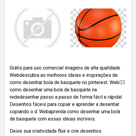
Grátis para uso comercial imagens de alta qualidade
Webdescubra as melhores ideias e inspirações de
como desenhar bola de basquete no pinterest. Web👉🏽
como desenhar uma bola de basquete na
rededesenhar passo a passo de forma fácil e rápida!
Desenhos fáceis para copiar e aprender a desenhar
copiando o d. Webaprenda como desenhar uma bola
de basquete com essas ideias incríveis.
Deixe sua criatividade fluir e crie desenhos