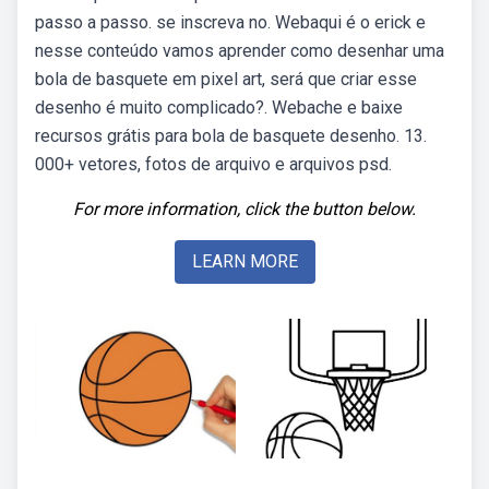
passo a passo. se inscreva no. Webaqui é o erick e
nesse conteúdo vamos aprender como desenhar uma
bola de basquete em pixel art, será que criar esse
desenho é muito complicado?. Webache e baixe
recursos grátis para bola de basquete desenho. 13.
000+ vetores, fotos de arquivo e arquivos psd.
For more information, click the button below.
LEARN MORE