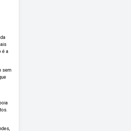
ada
mais
 é a
do sem
que
boia
tos.
ndes,