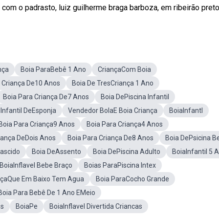
e com o padrasto, luiz guilherme braga barboza, em ribeirão preto
nça
Boia ParaBebê 1 Ano
CriançaCom Boia
 Criança De10 Anos
Boia De TresCriança 1 Ano
Boia Para Criança De7 Anos
Boia DePiscina Infantil
 Infantil DeEsponja
Vendedor BolaE Boia Criança
BoiaInfantl
Boia Para Criança9 Anos
Boia Para Criança4 Anos
riança DeDois Anos
Boia Para Criança De8 Anos
Boia DePsicina B
ascido
Boia DeAssento
Boia DePiscina Adulto
BoiaInfantil 5 
BoiaInflavel Bebe Braço
Boias ParaPiscina Intex
ançaQue Em Baixo Tem Agua
Boia ParaCocho Grande
Boia Para Bebê De 1 Ano EMeio
os
BoiaPe
BoiaInflavel Divertida Criancas