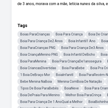
de 3 anos, morava com a mãe, letícia nunes da silva, 
Tags
Boias ParaCrianças
Boia Para Criança
Boia De Cria
Boia Para Criança De2 Anos
Boia Infantil1 Ano
Boia
Boia ParaCrianças PNG
Boia Para Criança De3 Anos
Boia CriançaMenino PNG
Boia Infantil DeBicho
Boia
Boia ParaMenina
Boia Para CriançaDe1anosegura
Boia CriancasDivertidas
Boia ParaBebe
Boia Pra C
1 Boia DeBraço Mor
BoiaInfanitl
Boia ParaRecém-N
Bebe Menina NaBoia
Menina ComBoia De Natação
Tipos De Boia ParaBebês
BoiaNeve
Boia Para Cri
Boia DePraia Para Menino
Melhor Boia ParaCrinça
Boia Para Criança De 1 AnoQual a Melhor
BoiaBichinh