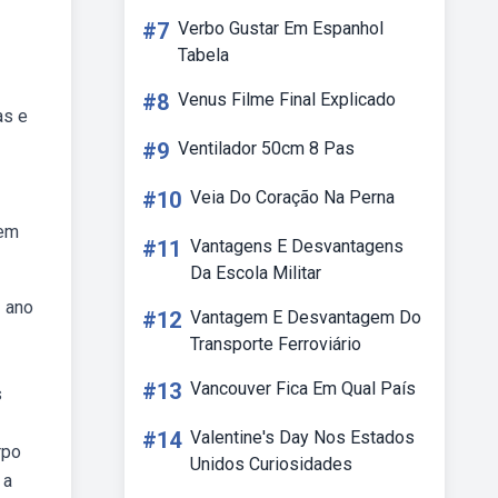
#7
Verbo Gustar Em Espanhol
Tabela
#8
Venus Filme Final Explicado
as e
#9
Ventilador 50cm 8 Pas
#10
Veia Do Coração Na Perna
 em
#11
Vantagens E Desvantagens
Da Escola Militar
1 ano
#12
Vantagem E Desvantagem Do
Transporte Ferroviário
#13
Vancouver Fica Em Qual País
s
#14
Valentine's Day Nos Estados
rpo
Unidos Curiosidades
 a