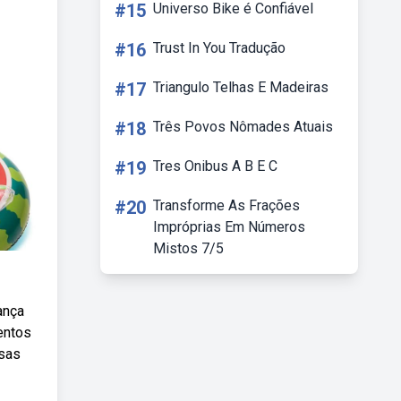
#15
Universo Bike é Confiável
#16
Trust In You Tradução
#17
Triangulo Telhas E Madeiras
#18
Três Povos Nômades Atuais
#19
Tres Onibus A B E C
#20
Transforme As Frações
Impróprias Em Números
Mistos 7/5
ança
entos
ssas