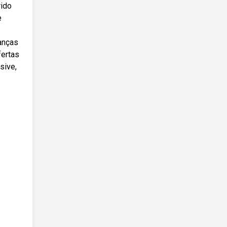
rido
e
ianças
fertas
sive,