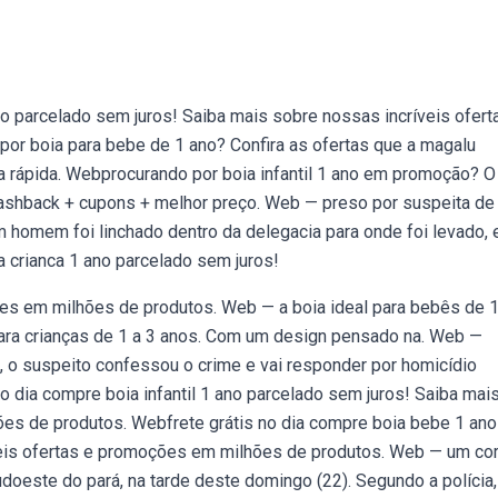
o parcelado sem juros! Saiba mais sobre nossas incríveis ofert
r boia para bebe de 1 ano? Confira as ofertas que a magalu
a rápida. Webprocurando por boia infantil 1 ano em promoção? O
 cashback + cupons + melhor preço. Web — preso por suspeita de
m homem foi linchado dentro da delegacia para onde foi levado,
ia crianca 1 ano parcelado sem juros!
es em milhões de produtos. Web — a boia ideal para bebês de 
ara crianças de 1 a 3 anos. Com um design pensado na. Web —
s, o suspeito confessou o crime e vai responder por homicídio
no dia compre boia infantil 1 ano parcelado sem juros! Saiba mai
es de produtos. Webfrete grátis no dia compre boia bebe 1 ano
veis ofertas e promoções em milhões de produtos. Web — um co
udoeste do pará, na tarde deste domingo (22). Segundo a polícia,