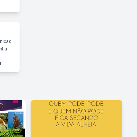
cnicas
inha
.