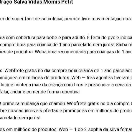
 Braço Salva Vidas Momis Petit
ém de super fácil de se colocar, permite livre movimentação dos
a com cobertura para bebê e para adulto. É feita de pvc e indic
a compre boia para crianca de 1 ano parcelado sem juros! Saiba 
ões de produtos. Weba boia recomendada para crianças de 1 ano
nos. Webfrete grátis no dia compre boia crianca de 1 ano parcela
promoções em milhões de produtos. Web — três agentes tiveram 
o que conter a mãe da criança com tiros e presenciar a cena da
alar, andar e comer de forma repentina:
 primeira mudança que chamou. Webfrete grátis no dia compre 
sobre nossas incríveis ofertas e promoções em milhões de produ
parcelado sem juros!
es em milhões de produtos. Web — 1 de 2 sophia da silva ferna