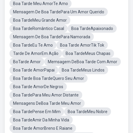
Boa Tarde Meu AmorTe Amo
Mensagem De Boa TardePara Um Amor Querido
Boa TardeMeu Grande Amor
Boa TardeRomântico Casal
Boa TardeApaixonado
Mensagem De Boa TardePara Namorada
Boa TardeEu Te Amo
Boa Tarde AmorTik Tok
Tarde De AmorEm Ação
Boa TardeMeus Chapas
BoTarde Amor
Memsagem DeBoa Tarde Com Amor
Boa Tarde AmorPapai
Boa TardeMeus Lindos
Boa Tarde Boa TardeQuero Seu Amor
Boa Tarde AmorDe Negros
Boa TardePara Meu Amor Distante
Mensagens DeBoa Tarde Meu Amor
Boa TardePense Em Mim
Boa TardeMeu Nobre
Boa TardeAmir Da Minha Vida
Boa Tarde AmorBreno E Raiane