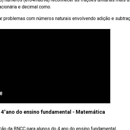
racionária e decimal como.
ar problemas com números naturais envolvendo adição e subtraç
 4°ano do ensino fundamental - Matemática
ação da BNCC para alunos do 4 ano do ensino fundamental.