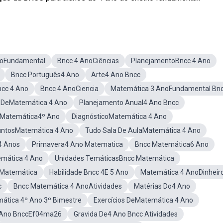
noFundamental
Bncc 4 AnoCiências
PlanejamentoBncc 4 Ano
Bncc Português4 Ano
Arte4 Ano Bncc
ncc 4 Ano
Bncc 4 AnoCiencia
Matemática 3 AnoFundamental Bn
o DeMatemática 4 Ano
Planejamento Anual4 Ano Bncc
Matemática4º Ano
DiagnósticoMatemática 4 Ano
untosMatemática 4 Ano
Tudo Sala De AulaMatemática 4 Ano
4 Anos
Primavera4 Ano Matematica
Bncc Matemática6 Ano
emática 4 Ano
Unidades TemáticasBncc Matemática
 Matemática
Habilidade Bncc 4E 5 Ano
Matemática 4 AnoDinheir
c
Bncc Matemática 4 AnoAtividades
Matérias Do4 Ano
ática 4º Ano 3º Bimestre
Exercícios DeMatemática 4 Ano
4 Ano BnccEf04ma26
Gravida De4 Ano Bncc Atividades