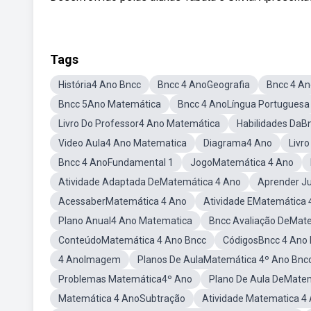
Tags
História4 Ano Bncc
Bncc 4 AnoGeografia
Bncc 4 A
Bncc 5Ano Matemática
Bncc 4 AnoLíngua Portuguesa
Livro Do Professor4 Ano Matemática
Habilidades DaB
Video Aula4 Ano Matematica
Diagrama4 Ano
Livr
Bncc 4 AnoFundamental 1
JogoMatemática 4 Ano
Atividade Adaptada DeMatemática 4 Ano
Aprender J
AcessaberMatemática 4 Ano
Atividade EMatemática 
Plano Anual4 Ano Matematica
Bncc Avaliação DeMat
ConteúdoMatemática 4 Ano Bncc
CódigosBncc 4 Ano
4 AnoImagem
Planos De AulaMatemática 4º Ano Bnc
Problemas Matemática4º Ano
Plano De Aula DeMatem
Matemática 4 AnoSubtração
Atividade Matematica 