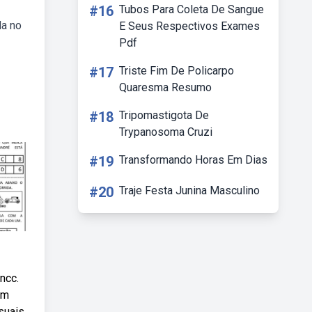
#16
Tubos Para Coleta De Sangue
da no
E Seus Respectivos Exames
Pdf
#17
Triste Fim De Policarpo
Quaresma Resumo
#18
Tripomastigota De
Trypanosoma Cruzi
#19
Transformando Horas Em Dias
#20
Traje Festa Junina Masculino
ncc.
am
suais