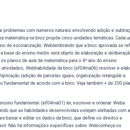
ar problemas com números naturais envolvendo adição e subtraç
Weba matemática na bncc propõe cinco unidades temáticas. Cada 
ano de escolarização: Weblembrando que a bncc aprovada se ref
 a base do ensino médio será objeto de elaboração e deliberaçã
 os planos de aula de matemática para o 4º ano do ensino
atividades,. Webhabilidade da bncc (ef04ma06) resolver e elab
plicação (adição de parcelas iguais, organização retangular e.
no fundamental de acordo com a bncc. Veja também + de 200 pl
nsino fundamental. (ef04ma01) ler, escrever e ordenar. Weba
ntindo que as habilidades desenvolvidas estejam alinhadas com 
 baixar e editar os dados da bncc, que define os direitos e
asil. Não há informações específicas sobre. Webconheça os