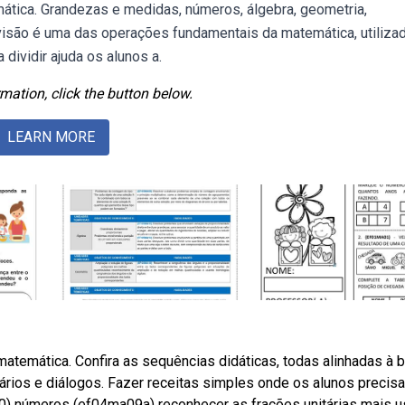
ática. Grandezas e medidas, números, álgebra, geometria,
ivisão é uma das operações fundamentais da matemática, utiliza
 dividir ajuda os alunos a.
mation, click the button below.
LEARN MORE
temática. Confira as sequências didáticas, todas alinhadas à b
ários e diálogos. Fazer receitas simples onde os alunos precis
00) números (ef04ma09a) reconhecer as frações unitárias mais u