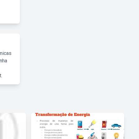
cnicas
inha
.