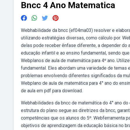
Bncc 4 Ano Matematica
Webhabilidade da bncc (ef04ma03) resolver e elabor
utilizando estratégias diversas, como cálculo por. 
delas pode receber ênfase diferente, a depender do 
educação infantil e ao ensino fundamental, sendo que
Webplanos de aula de matemática para 4º ano. Utilize
fundamental. Eles abordam uma variedade de temas e 
problemas envolvendo diferentes significados da multi
Webplano de aula de matemática para 4° ano do ensi
de aula em pdf para download.
Webhabilidades da bncc de matemática do 4° ano do e
estrutura do plano segue as diretrizes da bncc, gara
competências que os alunos do 5º. Webferramenta para
objetivos de aprendizagem da educação básica no br