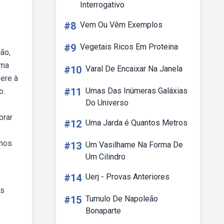
Interrogativo
#8
Vem Ou Vêm Exemplos
#9
Vegetais Ricos Em Proteina
ão,
uma
#10
Varal De Encaixar Na Janela
ere à
#11
Umas Das Inúmeras Galáxias
o.
Do Universo
orar
#12
Uma Jarda é Quantos Metros
anos
#13
Um Vasilhame Na Forma De
Um Cilindro
#14
Uerj - Provas Anteriores
as
#15
Tumulo De Napoleão
Bonaparte