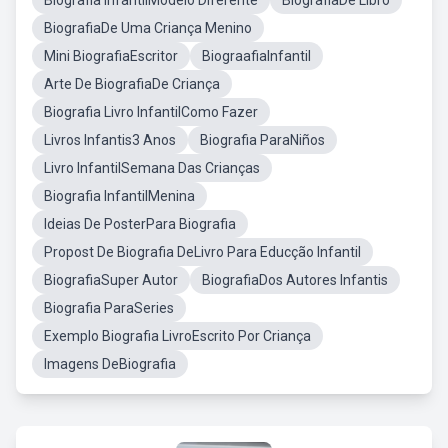
Biografia InfantilModelo Diferente
BiografiaDe Libro
BiografiaDe Uma Criança Menino
Mini BiografiaEscritor
BiograafiaInfantil
Arte De BiografiaDe Criança
Biografia Livro InfantilComo Fazer
Livros Infantis3 Anos
Biografia ParaNiños
Livro InfantilSemana Das Crianças
Biografia InfantilMenina
Ideias De PosterPara Biografia
Propost De Biografia DeLivro Para Educção Infantil
BiografiaSuper Autor
BiografiaDos Autores Infantis
Biografia ParaSeries
Exemplo Biografia LivroEscrito Por Criança
Imagens DeBiografia