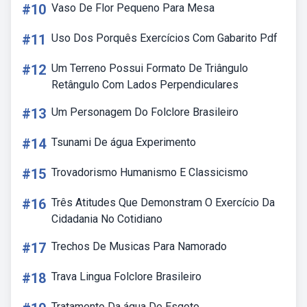
#10
Vaso De Flor Pequeno Para Mesa
#11
Uso Dos Porquês Exercícios Com Gabarito Pdf
#12
Um Terreno Possui Formato De Triângulo
Retângulo Com Lados Perpendiculares
#13
Um Personagem Do Folclore Brasileiro
#14
Tsunami De água Experimento
#15
Trovadorismo Humanismo E Classicismo
#16
Três Atitudes Que Demonstram O Exercício Da
Cidadania No Cotidiano
#17
Trechos De Musicas Para Namorado
#18
Trava Lingua Folclore Brasileiro
Tratamento Da água De Esgoto