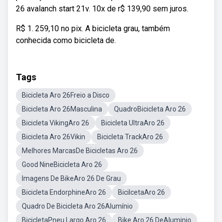
26 avalanch start 21v. 10x de r$ 139,90 sem juros.
R$ 1. 259,10 no pix. A bicicleta grau, também
conhecida como bicicleta de.
Tags
Bicicleta Aro 26Freio a Disco
Bicicleta Aro 26Masculina
QuadroBicicleta Aro 26
Bicicleta VikingAro 26
Bicicleta UltraAro 26
Bicicleta Aro 26Vikin
Bicicleta TrackAro 26
Melhores MarcasDe Bicicletas Aro 26
Good NineBicicleta Aro 26
Imagens De BikeAro 26 De Grau
Bicicleta EndorphineAro 26
BicilcetaAro 26
Quadro De Bicicleta Aro 26Alumínio
BicicletaPneu Largo Aro 26
Bike Aro 26 DeAluminio