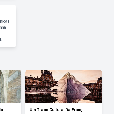
cnicas
inha
.
do
Um Traço Cultural Da França