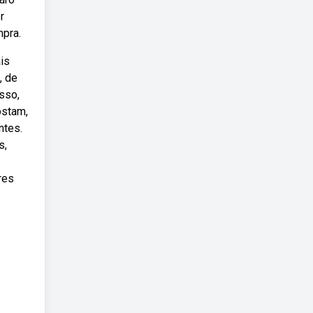
r
mpra.
is
, de
sso,
ostam,
ntes.
s,
res