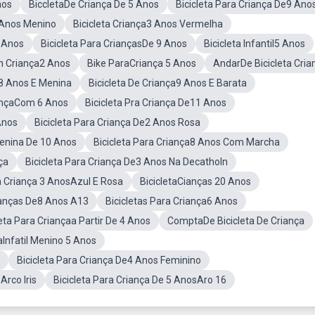
nos
BiccletaDe Criança De 5 Anos
Bicicleta Para Criança De9 Ano
0 Anos Menino
Bicicleta Criança3 Anos Vermelha
5 Anos
Bicicleta Para CriançasDe 9 Anos
Bicicleta Infantil5 Anos
an Criança2 Anos
Bike ParaCriança 5 Anos
AndarDe Bicicleta Cria
e8 Anos E Menina
Bicicleta De Criança9 Anos E Barata
iançaCom 6 Anos
Bicicleta Pra Criança De11 Anos
Anos
Bicicleta Para Criança De2 Anos Rosa
Menina De 10 Anos
Bicicleta Para Criança8 Anos Com Marcha
ça
Bicicleta Para Criança De3 Anos Na Decatholn
ta Criança 3 AnosAzul E Rosa
BicicletaCianças 20 Anos
rianças De8 Anos A13
Bicicletas Para Criança6 Anos
leta Para Criançaa Partir De 4 Anos
ComptaDe Bicicleta De Criança
taInfatil Menino 5 Anos
Bicicleta Para Criança De4 Anos Feminino
Arco Iris
Bicicleta Para Criança De 5 AnosAro 16