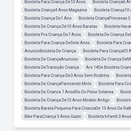
Bicicleta Para Criança De10 Anos
Bicicleta Criança6 A
Bicicleta Criança4 Anos Magazine
Bicicleta Criança1
Bicicleta Criança De1 Ano
Bicicleta CriançaPrincesas 
Bicicleta De Criança De10 Anos Baratas
Bicicleta Hav
Bicicleta Pra Criança De7 Anos
Bicicleta De Criança D
Bicicleta Para Criança DeSete Anos
Bicicleta Para Cr
AnuncioBicicleta De Criança
Bicicleta Para Criança03 
Bicicleta De CriançaAnuncios
Bicicleta De Criança De
Bicicleta DeTransição Criança
Aro 14De Bicicleta Crian
Bicicleta Para Criança De3 Anos Sem Rodinha
Bicicle
Bicicleta De CriançaParecendo Moto
Bicicleta Para C
Bicicleta De Crianca 7 AnosRio Do Peixe Solanea
Bicic
Bicicleta De Criança De10 Anos Modelo Antigo
Bicicle
Bicicleta Barata Pequena Para CriancaDe 10 Anos De Ralli
Bike ParaCriança 5 Anos Gazin
Bicicleta Infantil 3 Anos