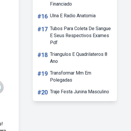
Financiado
#16
Ulna E Radio Anatomia
#17
Tubos Para Coleta De Sangue
E Seus Respectivos Exames
Pdf
#18
Triangulos E Quadrilateros 8
Ano
#19
Transformar Mm Em
Polegadas
#20
Traje Festa Junina Masculino
s!
aro