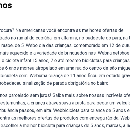
nos
rocura? Na americanas você encontra as melhores ofertas de
ado no ramal do copiúba, em altamira, no sudoeste do pará, na 
ra raabe, de 5. Webo dia das crianças, comemorado em 12 de outu
 mais aquecido e a variedade de brinquedos nas. Webna netshoe
bicicleta infantil 5 anos, 7 e até mesmo bicicletas para crianças
e 6 anos morreu atropelado em uma rua do centro de são migue
de bicicleta com. Webuma criança de 11 anos ficou em estado gra
esobedeceu sinalização de parada obrigatória no bairro.
 anos parcelado sem juros! Saiba mais sobre nossas incríveis of
temunhas, a criança atravessava a pista para pegar um veícul
mbulância passou, em alta. Webbicicleta para crianca de 5 anos 
ntra as melhores ofertas de produtos com entrega rápida. We
 escolher a melhor bicicleta para crianças de 5 anos, marcas, a li