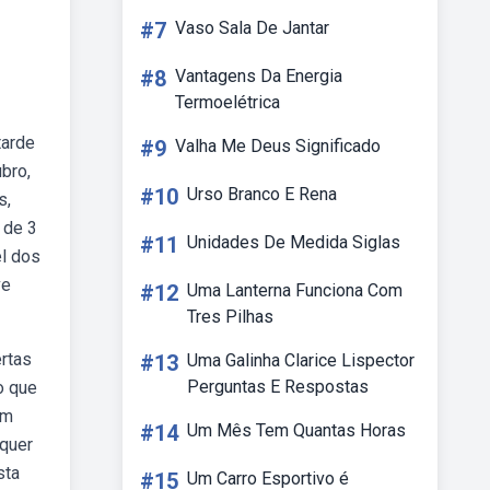
#7
Vaso Sala De Jantar
#8
Vantagens Da Energia
Termoelétrica
tarde
#9
Valha Me Deus Significado
bro,
#10
Urso Branco E Rena
s,
 de 3
#11
Unidades De Medida Siglas
l dos
ve
#12
Uma Lanterna Funciona Com
Tres Pilhas
ertas
#13
Uma Galinha Clarice Lispector
Perguntas E Respostas
o que
em
#14
Um Mês Tem Quantas Horas
bquer
sta
#15
Um Carro Esportivo é