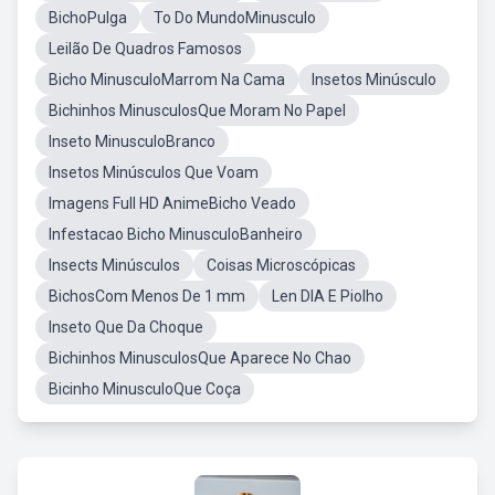
BichoPulga
To Do MundoMinusculo
Leilão De Quadros Famosos
Bicho MinusculoMarrom Na Cama
Insetos Minúsculo
Bichinhos MinusculosQue Moram No Papel
Inseto MinusculoBranco
Insetos Minúsculos Que Voam
Imagens Full HD AnimeBicho Veado
Infestacao Bicho MinusculoBanheiro
Insects Minúsculos
Coisas Microscópicas
BichosCom Menos De 1 mm
Len DIA E Piolho
Inseto Que Da Choque
Bichinhos MinusculosQue Aparece No Chao
Bicinho MinusculoQue Coça