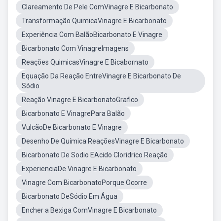
Clareamento De Pele ComVinagre E Bicarbonato
Transformação QuimicaVinagre E Bicarbonato
Experiência Com BalãoBicarbonato E Vinagre
Bicarbonato Com VinagreImagens
Reações QuimicasVinagre E Bicabornato
Equação Da Reação EntreVinagre E Bicarbonato De
Sódio
Reação Vinagre E BicarbonatoGrafico
Bicarbonato E VinagrePara Balão
VulcãoDe Bicarbonato E Vinagre
Desenho De Química ReaçõesVinagre E Bicarbonato
Bicarbonato De Sodio EAcido Cloridrico Reação
ExperienciaDe Vinagre E Bicarbonato
Vinagre Com BicarbonatoPorque Ocorre
Bicarbonato DeSódio Em Água
Encher a Bexiga ComVinagre E Bicarbonato