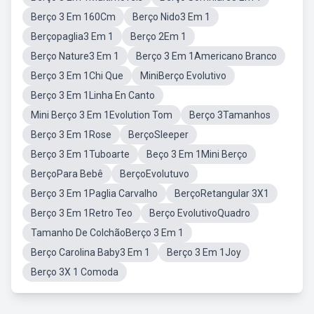
Berço 3 Em 160Cm
Berço Nido3 Em 1
Berçopaglia3 Em 1
Berço 2Em 1
Berço Nature3 Em 1
Berço 3 Em 1Americano Branco
Berço 3 Em 1Chi Que
MiniBerço Evolutivo
Berço 3 Em 1Linha En Canto
Mini Berço 3 Em 1Evolution Tom
Berço 3Tamanhos
Berço 3 Em 1Rose
BerçoSleeper
Berço 3 Em 1Tuboarte
Beço 3 Em 1Mini Berço
BerçoPara Bebê
BerçoEvolutuvo
Berço 3 Em 1Paglia Carvalho
BerçoRetangular 3X1
Berço 3 Em 1Retro Teo
Berço EvolutivoQuadro
Tamanho De ColchãoBerço 3 Em 1
Berço Carolina Baby3 Em 1
Berço 3 Em 1Joy
Berço 3X 1 Comoda