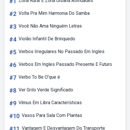
#1
Zona Rural E Zona Urbana Atividades
#2
Volta Pra Mim Harmonia Do Samba
#3
Você Não Ama Ninguém Letras
#4
Violão Infantil De Brinquedo
#5
Verbos Irregulares No Passado Em Ingles
#6
Verbos Em Ingles Passado Presente E Futuro
#7
Verbo To Be O'que é
#8
Ver Grilo Verde Significado
#9
Vênus Em Libra Características
#10
Vasos Para Sala Com Plantas
#11
Vantagem E Desvantagem Do Transporte