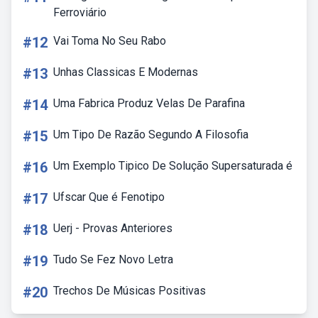
Ferroviário
#12
Vai Toma No Seu Rabo
#13
Unhas Classicas E Modernas
#14
Uma Fabrica Produz Velas De Parafina
#15
Um Tipo De Razão Segundo A Filosofia
#16
Um Exemplo Tipico De Solução Supersaturada é
#17
Ufscar Que é Fenotipo
#18
Uerj - Provas Anteriores
#19
Tudo Se Fez Novo Letra
#20
Trechos De Músicas Positivas