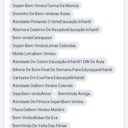
Sejam Bem VindosTurma Da Monica
Desenho De Bem-vindoas Aulas
Atividade Pintando O SeteEducação Infantil
Abertura Caderno De RecadosEducação Infantil
Bem-vindoCatequese
Sejam Bem VindosLetras Coloridas
Molde LetraBem Vindos
Atividade De Colorir Educação Infantil1 DIA De Aula
Bilhete De Bom Final De Semana Para EducaçaoInfantil
Cartazes Em Eva Para EducaçaõInfantil
Atividade DeBem Vindos Colorido
Seja Bem-vindoAmor
BemVinda Amiga
Atividade De Pintura SejamBem Vindos
Placa DeBem Vindos Molde's
Bem VindosBalao De Eva
BemVinda De Volta Das Férias