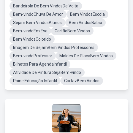
Bandeirola De Bem VindosDe Volta
Bem-vindoChuva De Amor
Bem VindosEscola
Sejam Bem VindosAlunos
Bem VindosBalao
Bem-vindoEm Eva
CartãoBem Vindos
Bem VindosColorido
Imagem De SejamBem Vindos Professores
Bem-vindoProfessor
Moldes De PlacaBem Vindos
Bilhetes Para AgendaInfantil
Atividade De Pintura SejaBem-vindo
PainelEducação Infantil
CartazBem Vindos