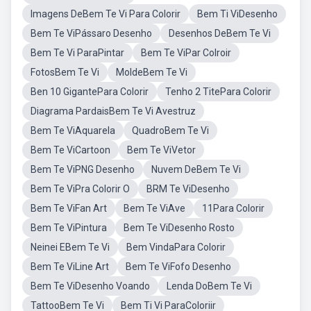
Imagens DeBem Te Vi Para Colorir
Bem Ti ViDesenho
Bem Te ViPássaro Desenho
Desenhos DeBem Te Vi
Bem Te Vi ParaPintar
Bem Te ViPar Colroir
FotosBem Te Vi
MoldeBem Te Vi
Ben 10 GigantePara Colorir
Tenho 2 TitePara Colorir
Diagrama PardaisBem Te Vi Avestruz
Bem Te ViAquarela
QuadroBem Te Vi
Bem Te ViCartoon
Bem Te ViVetor
Bem Te ViPNG Desenho
Nuvem DeBem Te Vi
Bem Te ViPra Colorir O
BRM Te ViDesenho
Bem Te ViFan Art
Bem Te ViAve
11Para Colorir
Bem Te ViPintura
Bem Te ViDesenho Rosto
Neinei EBem Te Vi
Bem VindaPara Colorir
Bem Te ViLine Art
Bem Te ViFofo Desenho
Bem Te ViDesenho Voando
Lenda DoBem Te Vi
TattooBem Te Vi
Bem Ti Vi ParaColoriir