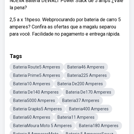
NUEVA Batería DEWALT Power Stack de 5 amps ¿Vale
la pena?
2,5 a x 1hpeso. Webprocurando por bateria de carro 5
amperes? Confira as ofertas que a magalu separou
para você. Facilidade no pagamento e entrega rápida.
Tags
Bateria Route5 Amperes
Bateria46 Amperes
Bateria Prime5 Amperes
Bateria225 Amperes
Bateria10 Amperes
Bateria De200 Amperes
Bateria De140 Amperes
Bateria De170 Amperes
Bateria5000 Amperes
Bateria37 Amperes
Bateria Grapks5 Amperes
Bateria400 Amperes
Bateria60 Amperes
Bateria11 Amperes
BateriaMoura Moto 5 Amperes
Bateria180 Amperes