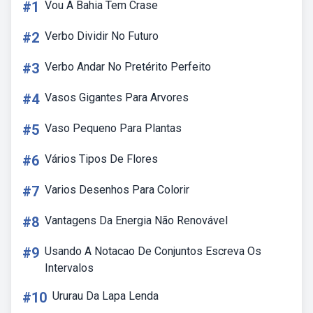
#1
Vou A Bahia Tem Crase
#2
Verbo Dividir No Futuro
#3
Verbo Andar No Pretérito Perfeito
#4
Vasos Gigantes Para Arvores
#5
Vaso Pequeno Para Plantas
#6
Vários Tipos De Flores
#7
Varios Desenhos Para Colorir
#8
Vantagens Da Energia Não Renovável
#9
Usando A Notacao De Conjuntos Escreva Os
Intervalos
#10
Ururau Da Lapa Lenda