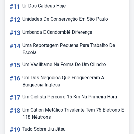
#11
Ur Dos Caldeus Hoje
#12
Unidades De Conservação Em São Paulo
#13
Umbanda E Candomblé Diferença
#14
Uma Reportagem Pequena Para Trabalho De
Escola
#15
Um Vasilhame Na Forma De Um Cilindro
#16
Um Dos Negócios Que Enriqueceram A
Burguesia Inglesa
#17
Um Ciclista Percorre 15 Km Na Primeira Hora
#18
Um Cátion Metálico Trivalente Tem 76 Elétrons E
118 Nêutrons
#19
Tudo Sobre Jiu Jitsu