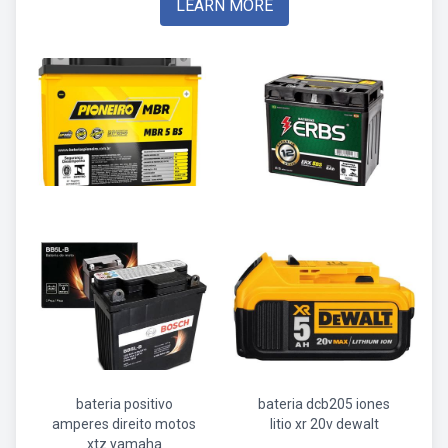
LEARN MORE
bateria positivo
bateria dcb205 iones
amperes direito motos
litio xr 20v dewalt
xtz yamaha