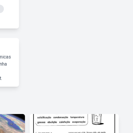
e
cnicas
inha
.