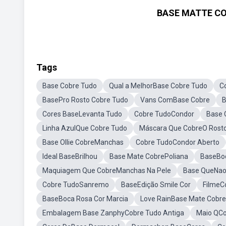
BASE MATTE CO
Tags
Base Cobre Tudo
Qual a MelhorBase Cobre Tudo
C
BasePro Rosto Cobre Tudo
Vans ComBase Cobre
B
Cores BaseLevanta Tudo
Cobre TudoCondor
Base 
Linha AzulQue Cobre Tudo
Máscara Que CobreO Rosto
Base Ollie CobreManchas
Cobre TudoCondor Aberto
Ideal BaseBrilhou
Base Mate CobrePoliana
BaseBoc
Maquiagem Que CobreManchas Na Pele
Base QueNao
Cobre TudoSanremo
BaseEdição Smile Cor
FilmeC
BaseBoca Rosa Cor Marcia
Love RainBase Mate Cobre
Embalagem Base ZanphyCobre Tudo Antiga
Maio QCo