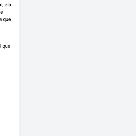
m, ela
ue
a que
l que