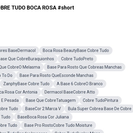
BRE TUDO BOCA ROSA #short
ores BaseDermacol
Boca Rosa BeautyBase Cobre Tudo
ase Que CobreBuraquionhos
Cobre TudoPreto
Que CobreO Melasma
Base Para Rosto Que Cobreas Manchas
 To Do
Base Para Rosto QueEsconde Manchas
ZanphyBase Cobre Tudo
A Base 6 CobreO Branco
a Rosa Cor Antonia
Dermacol BaseCobrre Atto
 E Pesada
Base Que CobreTatuagem
Cobre TudoPintura
obre Tudo
BaseCor 2 Marca V
Bula Super Cobrea Base De Cobre
 Tudo
BaseBoca Rosa Cor Juliana
bre Tudo
Base Pro RostoCobre Tudo Moisture