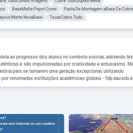
bre TudoCondor Imagens
Cobre TudoSuplex Mesa
ors
BaseMatte Payot Cores
Pasta De Montagem aBase De Cobr
ayout Matte NovaBase
TocasCobre Tudo
leta ao progresso dos alunos no contexto escolar, adotando té
tênticas e são impulsionadas por criatividade e entusiasmo. M
etória para se tornarem uma geração excepcional, utilizando
 por renomadas instituições acadêmicas globais - fdp.aau.edu.et