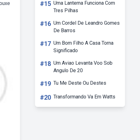
#15
Uma Lanterna Funciona Com
rouxe
Tres Pilhas
#16
Um Cordel De Leandro Gomes
De Barros
#17
Um Bom Filho A Casa Torna
Significado
#18
Um Aviao Levanta Voo Sob
Angulo De 20
#19
Tu Me Deste Ou Destes
#20
Transformando Va Em Watts