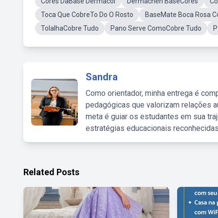
Cores DaBase Dermacol
Dermachen BaseCores
Co
Toca Que CobreTo Do O Rosto
BaseMate Boca Rosa C
TolalhaCobre Tudo
Pano Serve ComoCobre Tudo
P
Sandra
Como orientador, minha entrega é comp
pedagógicas que valorizam relações au
meta é guiar os estudantes em sua traj
estratégias educacionais reconhecidas
Related Posts