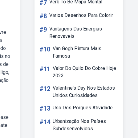
#7
Verb To Be Mapa Mental
#8
Varios Desenhos Para Colorir
#9
Vantagens Das Energias
vre
Renovaveis
a
udo
#10
Van Gogh Pintura Mais
Famosa
is no
s de
#11
Valor Do Quilo Do Cobre Hoje
ligo,
2023
ação
#12
Valentine's Day Nos Estados
Unidos Curiosidades
#13
Uso Dos Porques Atividade
base
#14
Urbanização Nos Países
mate
Subdesenvolvidos