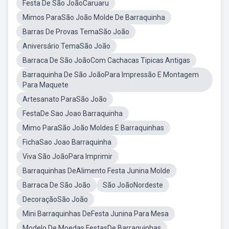
Festa De São JoãoCaruaru
Mimos ParaSão João Molde De Barraquinha
Barras De Provas TemaSão João
Aniversário TemaSão João
Barraca De São JoãoCom Cachacas Tipicas Antigas
Barraquinha De São JoãoPara Impressão E Montagem
Para Maquete
Artesanato ParaSão João
FestaDe Sao Joao Barraquinha
Mimo ParaSão João Moldes E Barraquinhas
FichaSao Joao Barraquinha
Viva São JoãoPara Imprimir
Barraquinhas DeAlimento Festa Junina Molde
Barraca De São João
São JoãoNordeste
DecoraçãoSão João
Mini Barraquinhas DeFesta Junina Para Mesa
Modelo De Moedas FestasDe Barraquinhas