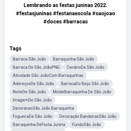
Lembrando as festas juninas 2022.
#festasjuninas #festanaescola #saojoao
#doces #barracas
Tags
Barraca São João
Barraquinha São João
Barraca De São JoãoPNG
CenárioDe São João
Atividade São JoãoCom Barraquinhas
AdereçosDe São João
BarracaDo Beijo São João
NoiteDe São João
MoldeBarraquinha De São João
ImagemDe São João
DecoracaoSão João Barraquinha
FogueiraDe São João
Decoração BandeirasSão João
Barraquinha DeFesta Junina
FundoSão João