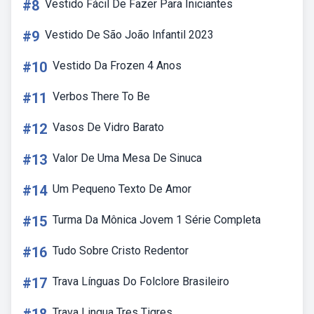
#8
Vestido Fácil De Fazer Para Iniciantes
#9
Vestido De São João Infantil 2023
#10
Vestido Da Frozen 4 Anos
#11
Verbos There To Be
#12
Vasos De Vidro Barato
#13
Valor De Uma Mesa De Sinuca
#14
Um Pequeno Texto De Amor
#15
Turma Da Mônica Jovem 1 Série Completa
#16
Tudo Sobre Cristo Redentor
#17
Trava Línguas Do Folclore Brasileiro
Trava Lingua Tres Tigres