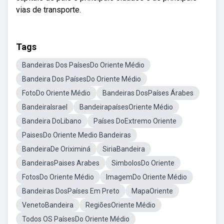
vias de transporte.
Tags
Bandeiras Dos PaísesDo Oriente Médio
Bandeira Dos PaísesDo Oriente Médio
FotoDo Oriente Médio
Bandeiras DosPaíses Árabes
BandeiraIsrael
BandeirapaísesOriente Médio
Bandeira DoLibano
Países DoExtremo Oriente
PaisesDo Oriente Medio Bandeiras
BandeiraDe Oriximiná
SiriaBandeira
BandeirasPaises Arabes
SimbolosDo Oriente
FotosDo Oriente Médio
ImagemDo Oriente Médio
Bandeiras DosPaíses Em Preto
MapaOriente
VenetoBandeira
RegiõesOriente Médio
Todos OS PaísesDo Oriente Médio