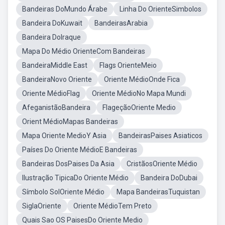
Bandeiras DoMundo Árabe
Linha Do OrienteSimbolos
Bandeira DoKuwait
BandeirasArabia
Bandeira DoIraque
Mapa Do Médio OrienteCom Bandeiras
BandeiraMiddle East
Flags OrienteMeio
BandeiraNovo Oriente
Oriente MédioOnde Fica
Oriente MédioFlag
Oriente MédioNo Mapa Mundi
AfeganistãoBandeira
FlageçãoOriente Medio
Orient MédioMapas Bandeiras
Mapa Oriente MedioY Asia
BandeirasPaises Asiaticos
Países Do Oriente MédioE Bandeiras
Bandeiras DosPaises Da Asia
CristãosOriente Médio
Ilustração TipicaDo Oriente Médio
Bandeira DoDubai
Símbolo SolOriente Médio
Mapa BandeirasTuquistan
SiglaOriente
Oriente MédioTem Preto
Quais Sao OS PaisesDo Oriente Medio