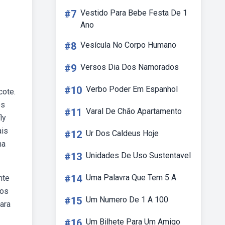
#7
Vestido Para Bebe Festa De 1
Ano
#8
Vesícula No Corpo Humano
#9
Versos Dia Dos Namorados
#10
Verbo Poder Em Espanhol
cote.
os
#11
Varal De Chão Apartamento
ly
ais
#12
Ur Dos Caldeus Hoje
ma
#13
Unidades De Uso Sustentavel
#14
Uma Palavra Que Tem 5 A
nte
 os
#15
Um Numero De 1 A 100
ara
#16
Um Bilhete Para Um Amigo