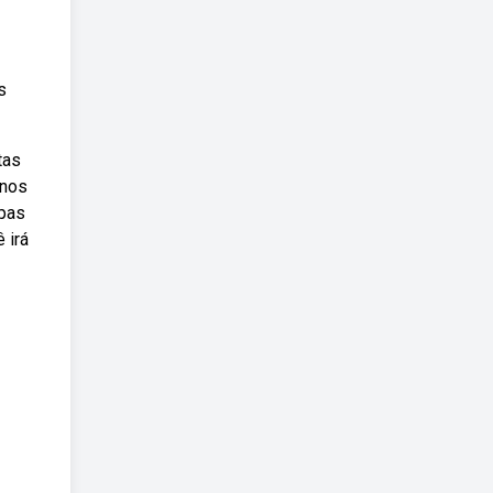
s
tas
enos
apas
 irá