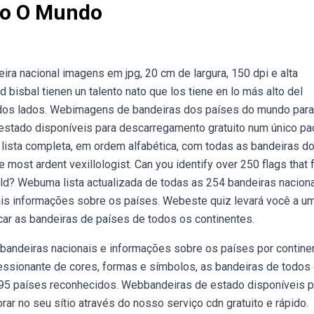
do O Mundo
ra nacional imagens em jpg, 20 cm de largura, 150 dpi e alta
 bisbal tienen un talento nato que los tiene en lo más alto del
a todos lados. Webimagens de bandeiras dos países do mundo para
estado disponíveis para descarregamento gratuito num único pa
ista completa, em ordem alfabética, com todas as bandeiras d
most ardent vexillologist. Can you identify over 250 flags that f
world? Webuma lista actualizada de todas as 254 bandeiras nacion
is informações sobre os países. Webeste quiz levará você a u
icar as bandeiras de países de todos os continentes.
 bandeiras nacionais e informações sobre os países por contine
sionante de cores, formas e símbolos, as bandeiras de todos
 195 países reconhecidos. Webbandeiras de estado disponíveis p
ar no seu sítio através do nosso serviço cdn gratuito e rápido.