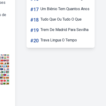
íses
#17
Um Biênio Tem Quantos Anos
s de
#18
Tudo Que Ou Tudo O Que
#19
Trem De Madrid Para Sevilha
#20
Trava Lingua O Tempo