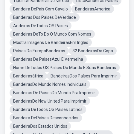
Tipos De BandeirasDo México
ListaBandeiras Paises
Bandeira DePaís Com Cavalo
BandeirasAmerica
Bandeiras Dos Paises DeVerdade
Andeiras DeTodos OS Paises
Bandeiras DeTo Do O Mundo Com Nomes
Mostra Imagens De BandeirasEm Ingles
Países Da EuropaBandeiras
32 BandeirasDa Copa
Bandeiras De PaisesAzul E Vermelha
Nome DeTodos OS Países Do Mundo E Suas Bandeiras
Bandeirasáfrica
BandeirasDos Países Para Imprimir
BandeirasDo Mundo Nomes Individuais
Bandeiras De PaisesDo Mundo Pra Imprimir
BandeirasDo Now United Para Imprimir
Bandeira DeTodos OS Paises Latinos
Bandeira DePaíses Desconhecidos
BandeiraDos Estados Unidos