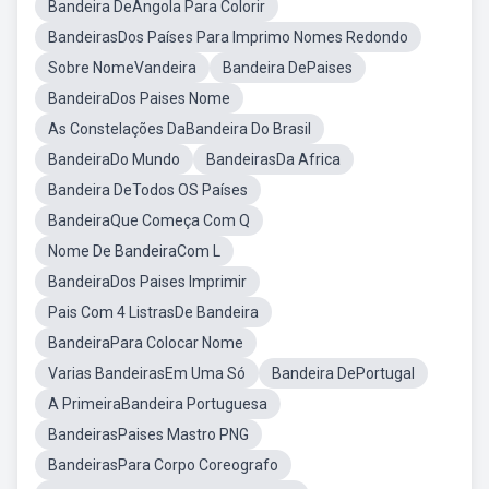
Bandeira DeAngola Para Colorir
BandeirasDos Países Para Imprimo Nomes Redondo
Sobre NomeVandeira
Bandeira DePaises
BandeiraDos Paises Nome
As Constelações DaBandeira Do Brasil
BandeiraDo Mundo
BandeirasDa Africa
Bandeira DeTodos OS Países
BandeiraQue Começa Com Q
Nome De BandeiraCom L
BandeiraDos Paises Imprimir
Pais Com 4 ListrasDe Bandeira
BandeiraPara Colocar Nome
Varias BandeirasEm Uma Só
Bandeira DePortugal
A PrimeiraBandeira Portuguesa
BandeirasPaises Mastro PNG
BandeirasPara Corpo Coreografo