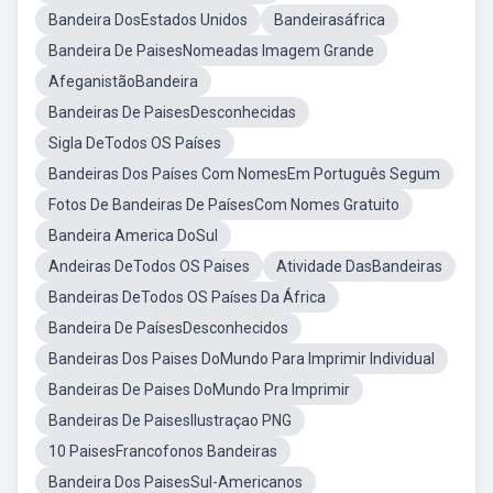
Bandeira DosEstados Unidos
Bandeirasáfrica
Bandeira De PaisesNomeadas Imagem Grande
AfeganistãoBandeira
Bandeiras De PaisesDesconhecidas
Sigla DeTodos OS Países
Bandeiras Dos Países Com NomesEm Português Segum
Fotos De Bandeiras De PaísesCom Nomes Gratuito
Bandeira America DoSul
Andeiras DeTodos OS Paises
Atividade DasBandeiras
Bandeiras DeTodos OS Países Da África
Bandeira De PaísesDesconhecidos
Bandeiras Dos Paises DoMundo Para Imprimir Individual
Bandeiras De Paises DoMundo Pra Imprimir
Bandeiras De PaisesIlustraçao PNG
10 PaisesFrancofonos Bandeiras
Bandeira Dos PaisesSul-Americanos