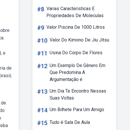
#8
Varias Caracteristicas E
Propriedades De Moleculas
#9
Valor Piscina De 1000 Litros
sobre
ca
#10
Valor Do Kimono De Jiu Jitsu
#11
Usina Do Corpo De Flores
, e
#12
Um Exemplo De Gênero Em
ria de
Que Predomina A
rasil,
Argumentação é
#13
Um Dia Te Encontro Nessas
Suas Voltas
 de
#14
Um Bilhete Para Um Amigo
ado
o
#15
Tudo é Sala De Aula
Weba