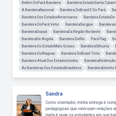
Belém DoPará Bandeira
Bandeira EstadoSanta Catari
A BandeiraNacional
Bandeira DoBrasil E Do Pará
Ba
Bandeira Dos EstadosAmericanos
Bandeira EstadoDe
Bandeira DoPará Vetor
BandeiraSergipe
Bandeiras
BandeiraDopaá
BandeiraDa Região Nordeste
Bande
BandeiraDe Angola
Bandeira DoRio
Pará Flag
B
Bandeira Do EstadoMato Grosso
BandeiraSilhueta
Bandeira DoAlagoas
Bandeira DoBrasil Tinta
Bande
Bandeira Atual Dos EstadosUnidos
BandeiraRedenção
As Bandeiras Dos EstadosBrasileiros
BandeiraDistrito 
Sandra
Como orientador, minha entrega é comp
pedagógicas que valorizam relações au
meta é guiar os estudantes em sua traj