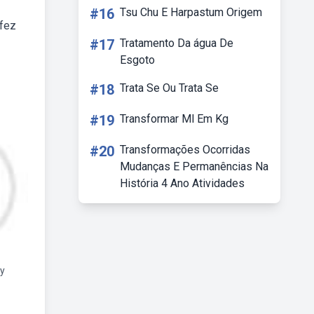
#16
Tsu Chu E Harpastum Origem
 fez
#17
Tratamento Da água De
Esgoto
#18
Trata Se Ou Trata Se
#19
Transformar Ml Em Kg
#20
Transformações Ocorridas
Mudanças E Permanências Na
História 4 Ano Atividades
ty