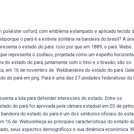
em poliéster oxford, com emblema estampado e aplicado tecido 
ebporque o pará é a estrela solitária na bandeira do brasil? A úni
presenta o estado do pará. Isso por que em 1889, o pará. Weba
que representa o zodíaco, projetada como um espelho horizontal
a do estado do pará, juntamente com o hino e o brasão, são os
ica, em 16 de novembro de. Webbandeira do estado do pará. Gale
o do pará em png. Pará é uma das 27 unidades federativas do b
senta a luta para defender interesses do estado. Entre os
estado do pará foi aprovada pela câmara estadual em 03 de junho
bandeira do estado do pará é um dos símbolos oficiais do est
 em 16 de. Webconheça as principais características do estado d
stado, seus aspectos demográficos e sua dinâmica econômica. 