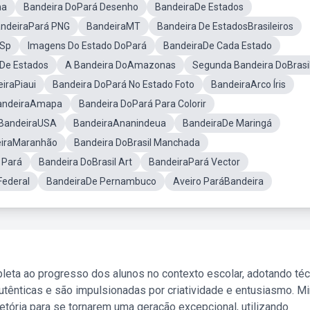
na
Bandeira DoPará Desenho
BandeiraDe Estados
ndeiraPará PNG
BandeiraMT
Bandeira De EstadosBrasileiros
 Sp
Imagens Do Estado DoPará
BandeiraDe Cada Estado
De Estados
A Bandeira DoAmazonas
Segunda Bandeira DoBrasi
iraPiaui
Bandeira DoPará No Estado Foto
BandeiraArco Íris
andeiraAmapa
Bandeira DoPará Para Colorir
BandeiraUSA
BandeiraAnanindeua
BandeiraDe Maringá
iraMaranhão
Bandeira DoBrasil Manchada
 Pará
Bandeira DoBrasil Art
BandeiraPará Vector
Federal
BandeiraDe Pernambuco
Aveiro ParáBandeira
leta ao progresso dos alunos no contexto escolar, adotando té
tênticas e são impulsionadas por criatividade e entusiasmo. M
etória para se tornarem uma geração excepcional, utilizando