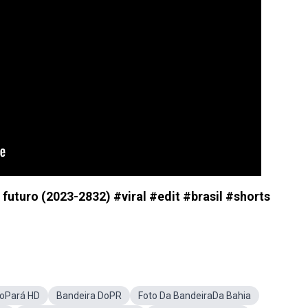
 futuro (2023-2832) #viral #edit #brasil #shorts
DoPará HD
Bandeira DoPR
Foto Da BandeiraDa Bahia