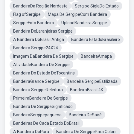
BandeiraDa Região Nordeste
Sergipe SiglaDo Estado
Flag ofSergipe
Mapa De SergipeCom Bandeira
SergipeFoto Bandeira
UploadBandeira Sergipe
Bandeira DeLaranjeiras Sergipe
A Bandeira DoBrasil Antiga
Bandeira EstadoBrasileiro
Bandeira Sergipe24X24
Imagem DaBandeira De Sergipe
BandeiraAmapa
AtividadeBandeira De Sergipe
Bandeira Do Estado DeTocantins
BandeiraGrande Sergipe
Bandeira SergipeEstilizada
Bandeira SergipeReleitura
BandeiraBrasil 4K
PrimeiraBandeira De Sergipe
Bandeira De SergipeSignificado
BandeiraSergipepequena
Bandeira DeSairé
Bandeiras De Cada Estado DoBrasil
A Bandeira DoPará
Bandeira De SergipePara Colorir