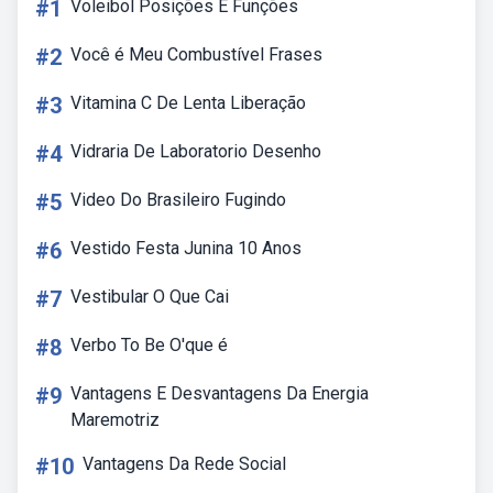
#1
Voleibol Posições E Funções
#2
Você é Meu Combustível Frases
#3
Vitamina C De Lenta Liberação
#4
Vidraria De Laboratorio Desenho
#5
Video Do Brasileiro Fugindo
#6
Vestido Festa Junina 10 Anos
#7
Vestibular O Que Cai
#8
Verbo To Be O'que é
#9
Vantagens E Desvantagens Da Energia
Maremotriz
#10
Vantagens Da Rede Social