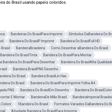
ira do Brasil usando papéis coloridos.
nca
Bandeiras Do BrasilPara Imprimir
Símbolos DaBandeira Do Br
sil
Bandeira Do BrasilP Imprimir
Bandeira Do BrasilFull HD
 Brasil
BandeiraBrasileira
Como Desenhar aBandeira Do Brasil
Bandeira Do BrasilTinta
Bandeira Do BrasilPara Montar
a Bandeira Do BrasilPara Desenhar
Bandeira Do BrasilAlta Qualidad
rasil
Bandeira BrasilPNG Desenho
ndeira Do Brasil
Bandeira BrasilLin Has
deira Do Brasil
Bandeira Do BrasilPara Imprimir Folha A4
sgada PNG
Bandeira Do BrasilEm Desenho
Bandeira Do BrasilColor
ecortar E Montar
BandeiraDe Mão Brasil
BandeiraImperial Brasile
Colorir
1Bandeira Do Brasil
Formatos Variados DaBandeira Do Br
cial
Atividade Bandeira Do BrasilPara Imprimir