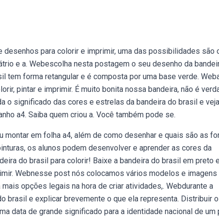
r
e desenhos para colorir e imprimir, uma das possibilidades são 
pátrio e a. Webescolha nesta postagem o seu desenho da bandei
brasil tem forma retangular e é composta por uma base verde. Web
rir, pintar e imprimir. É muito bonita nossa bandeira, não é ver
a o significado das cores e estrelas da bandeira do brasil e vej
anho a4. Saiba quem criou a. Você também pode se.
r ou montar em folha a4, além de como desenhar e quais são as f
inturas, os alunos podem desenvolver e aprender as cores da
ira do brasil para colorir! Baixe a bandeira do brasil em preto 
rimir. Webnesse post nós colocamos vários modelos e imagens
a mais opções legais na hora de criar atividades,. Webdurante a
o brasil e explicar brevemente o que ela representa. Distribuir 
uma data de grande significado para a identidade nacional de um 