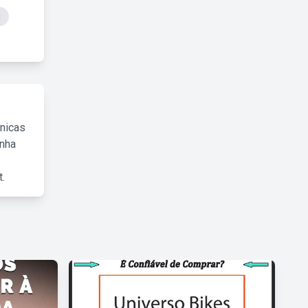
l
cnicas
inha
.