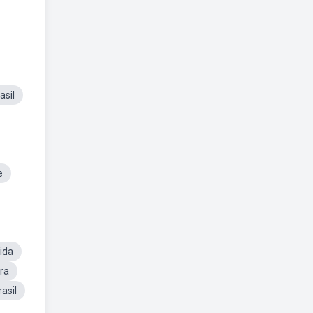
asil
e
ida
ira
asil