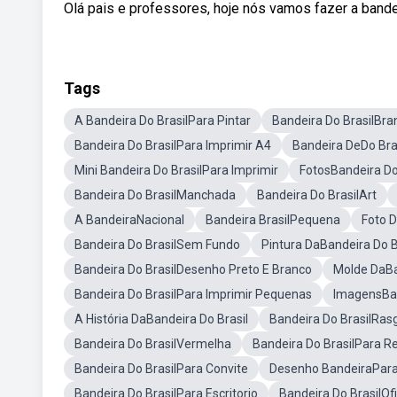
Olá pais e professores, hoje nós vamos fazer a bande
Tags
A Bandeira Do BrasilPara Pintar
Bandeira Do BrasilBra
Bandeira Do BrasilPara Imprimir A4
Bandeira DeDo Bra
Mini Bandeira Do BrasilPara Imprimir
FotosBandeira Do
Bandeira Do BrasilManchada
Bandeira Do BrasilArt
A BandeiraNacional
Bandeira BrasilPequena
Foto D
Bandeira Do BrasilSem Fundo
Pintura DaBandeira Do B
Bandeira Do BrasilDesenho Preto E Branco
Molde DaBa
Bandeira Do BrasilPara Imprimir Pequenas
ImagensBan
A História DaBandeira Do Brasil
Bandeira Do BrasilRa
Bandeira Do BrasilVermelha
Bandeira Do BrasilPara R
Bandeira Do BrasilPara Convite
Desenho BandeiraPara 
Bandeira Do BrasilPara Escritorio
Bandeira Do BrasilOfi