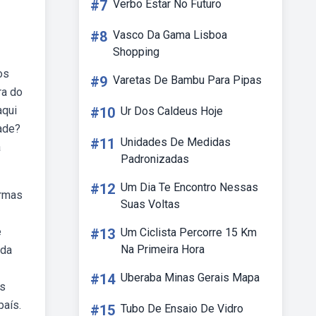
#7
Verbo Estar No Futuro
#8
Vasco Da Gama Lisboa
Shopping
os
#9
Varetas De Bambu Para Pipas
ra do
aqui
#10
Ur Dos Caldeus Hoje
dade?
#11
Unidades De Medidas
a
Padronizadas
#12
Um Dia Te Encontro Nessas
ormas
Suas Voltas
e
#13
Um Ciclista Percorre 15 Km
Na Primeira Hora
 da
#14
Uberaba Minas Gerais Mapa
os
país.
#15
Tubo De Ensaio De Vidro