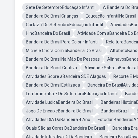
Sete De SetembroEducação Infantil
A Bandeira Do Bra
Bandeira Do BrasilCrianças
Educação InfantilNo Brasil
Cartaz 7 De SetembroEducação Infantil
AtividadesBan
HinoBandeira Do Brasil
Atividade Com aBandeira Do Br
Bandeira Do BrasilPara Colorir Infantil
ReleituraBandeir
Michele Chora Com aBandeira Do Brasil
AlfabetoBande
Bandeira Do BrasilNa Mão De Pessoas
AlinhavosBandei
Bandeira Do Brasil Criativa
Atividade Sobre aBandeira 
Atividades Sobre aBandeira SDE Alagoas
Recorte E Mo
Bandeira Do BrasilEstilizada
Bandeira Do BrasilAtivida
Lembrancinha 7 De SetembroEducação Infantil
Bandei
Atividade LúdicaBandeira Do Brasil
Bandeiras HistóriaD
Jogo De EncaixeBandeira Do Brasil
BandeiraBrazil
Atividades DIA DaBandeira 4 Ano
Estudar BandeirasA
Quais São as Cores DaBandeira Do Brasil
Bandeira Bra
Atividade Interativa Di DaBandeira
Bandeira BrasilRos