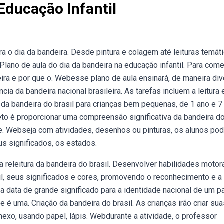
 Educação Infantil
a o dia da bandeira. Desde pintura e colagem até leituras temát
Plano de aula do dia da bandeira na educação infantil. Para come
eira e por que o. Webesse plano de aula ensinará, de maneira div
cia da bandeira nacional brasileira. As tarefas incluem a leitura 
 da bandeira do brasil para crianças bem pequenas, de 1 ano e 7
eto é proporcionar uma compreensão significativa da bandeira d
 de. Webseja com atividades, desenhos ou pinturas, os alunos p
s significados, os estados.
da releitura da bandeira do brasil. Desenvolver habilidades motor
sil, seus significados e cores, promovendo o reconhecimento e a
 data de grande significado para a identidade nacional de um pa
é uma. Criação da bandeira do brasil. As crianças irão criar sua
exo, usando papel, lápis. Webdurante a atividade, o professor