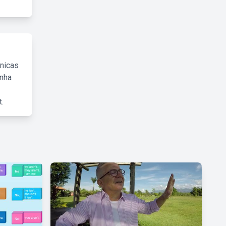
cnicas
inha
.