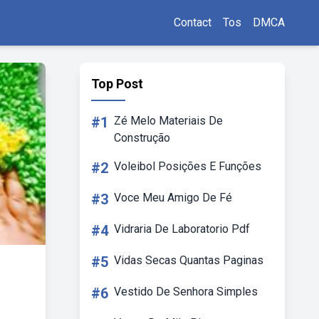
Contact
Tos
DMCA
Top Post
#1
Zé Melo Materiais De
Construção
#2
Voleibol Posições E Funções
#3
Voce Meu Amigo De Fé
#4
Vidraria De Laboratorio Pdf
#5
Vidas Secas Quantas Paginas
#6
Vestido De Senhora Simples