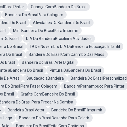
silPara Pintar
Criança ComBandeira Do Brasil
Bandeira Do BrasilPara Colagem
deira Do Brasil
Atividades DaBandeira Do Brasil
asil
Mini Bandeira Do BrasilPara Imprimir
a Do Brasil
DIA Da BandeiraBrasileira Atividades
ira Do Brasil
19 De Novembro DIA DaBandeira Educação Infantil
ra Do Brasil
Bandeira Do BrasilCom Carimbo Das Mãos
Do Brasil
Bandeira Do BrasilArte Digital
nte aBandeira Do Brasil
Pintura DaBandeira Do Brasil
de De Artes
Saudação aBandeira
Bandeira Do BrasilPersonaliza
ra Do BrasilPara Fazer Colagem
BandeiraPernambuco Para Pintar
o Brasil
Grafite ComBandeira Do Brasil
Bandeira Do BrasilPara Pregar Na Camisa
4
Bandeira BrasilVetor
Bandeira Do BrasilP Imprimir
silLogo
Bandeira Do BrasilDesenho Para Colorir
a Arte
Bandeira Do BrasilFeita Com Onrijetos