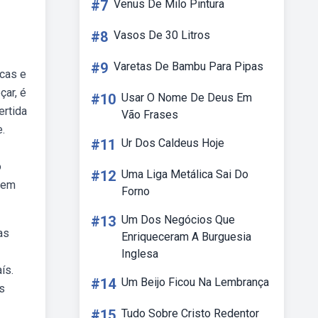
#7
Venus De Milo Pintura
#8
Vasos De 30 Litros
#9
Varetas De Bambu Para Pipas
icas e
çar, é
#10
Usar O Nome De Deus Em
ertida
Vão Frases
e.
#11
Ur Dos Caldeus Hoje
o
#12
Uma Liga Metálica Sai Do
odem
Forno
#13
Um Dos Negócios Que
as
Enriqueceram A Burguesia
Inglesa
ís.
#14
Um Beijo Ficou Na Lembrança
s
#15
Tudo Sobre Cristo Redentor