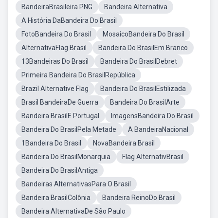
BandeiraBrasileira PNG
Bandeira Alternativa
A História DaBandeira Do Brasil
FotoBandeira Do Brasil
MosaicoBandeira Do Brasil
AlternativaFlag Brasil
Bandeira Do BrasilEm Branco
13Bandeiras Do Brasil
Bandeira Do BrasilDebret
Primeira Bandeira Do BrasilRepública
Brazil Alternative Flag
Bandeira Do BrasilEstilizada
Brasil BandeiraDe Guerra
Bandeira Do BrasilArte
Bandeira BrasilE Portugal
ImagensBandeira Do Brasil
Bandeira Do BrasilPela Metade
A BandeiraNacional
1Bandeira Do Brasil
NovaBandeira Brasil
Bandeira Do BrasilMonarquia
Flag AlternativBrasil
Bandeira Do BrasilAntiga
Bandeiras AlternativasPara O Brasil
Bandeira BrasilColônia
Bandeira ReinoDo Brasil
Bandeira AlternativaDe São Paulo