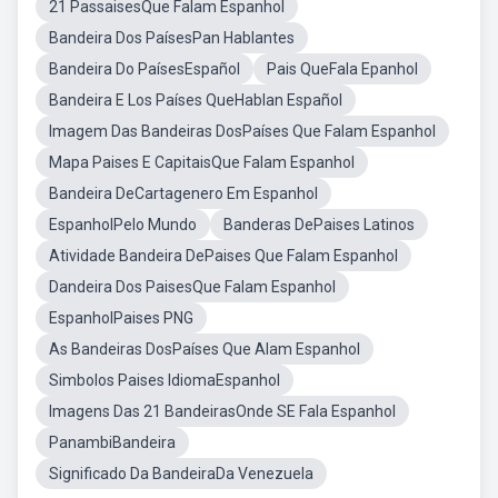
21 PassaisesQue Falam Espanhol
Bandeira Dos PaísesPan Hablantes
Bandeira Do PaísesEspañol
Pais QueFala Epanhol
Bandeira E Los Países QueHablan Español
Imagem Das Bandeiras DosPaíses Que Falam Espanhol
Mapa Paises E CapitaisQue Falam Espanhol
Bandeira DeCartagenero Em Espanhol
EspanholPelo Mundo
Banderas DePaises Latinos
Atividade Bandeira DePaises Que Falam Espanhol
Dandeira Dos PaisesQue Falam Espanhol
EspanholPaises PNG
As Bandeiras DosPaíses Que Alam Espanhol
Simbolos Paises IdiomaEspanhol
Imagens Das 21 BandeirasOnde SE Fala Espanhol
PanambiBandeira
Significado Da BandeiraDa Venezuela