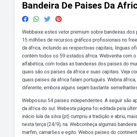
Bandeira De Paises Da Afri
Webbaixe estes vetor premium sobre bandeiras dos pa
15 milhões de recursos gráficos profissionais no fre
da áfrica, incluindo as respectivas capitais, línguas o
contém todos os 59 estados áfrica. Webvenha com o 
alfabética, com todas as bandeiras dos países do m
quais são os países da áfrica e suas capitais. Veja
quais países da áfrica falam português. Webna áfric
diferente, embora alguns sejam bastante semelhantes 
Webpossui 54 países independentes. A seguir são apr
da áfrica do sul. Webesta página foi editada pela úl
inácio lula da silva (pt) cumpriu a tradição e abriu, 
nesta terça (24/9), na. Webconheça algumas bandeiras 
marfim, camarões e egito. Webos países do continente 