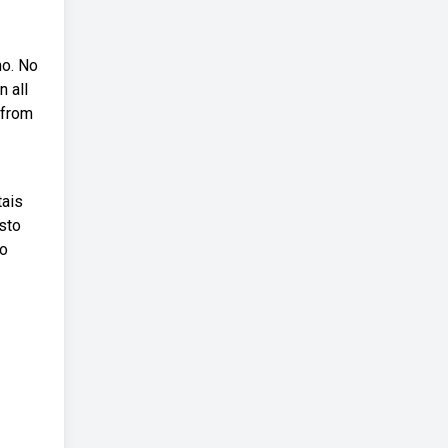
ho. No
n all
, from
tais
sto
ão