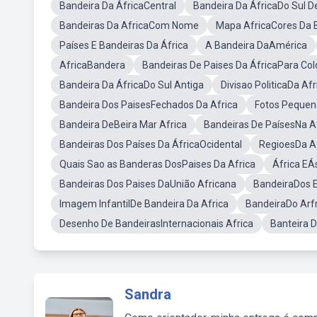
Bandeira Da ÁfricaCentral
Bandeira Da ÁfricaDo Sul 
Bandeiras Da AfricaCom Nome
Mapa AfricaCores Da 
Países E Bandeiras Da África
A Bandeira DaAmérica
AfricaBandera
Bandeiras De Paises Da ÁfricaPara Colo
Bandeira Da ÁfricaDo Sul Antiga
Divisao PoliticaDa Afr
Bandeira Dos PaisesFechados Da Africa
Fotos Pequen
Bandeira DeBeira Mar Africa
Bandeiras De PaísesNa A
Bandeiras Dos Países Da ÁfricaOcidental
RegioesDa A
Quais Sao as Banderas DosPaises Da Africa
África EÁ
Bandeiras Dos Paises DaUnião Africana
BandeiraDos E
Imagem InfantilDe Bandeira Da Africa
BandeiraDo Arfr
Desenho De BandeirasInternacionais Africa
Banteira 
Sandra