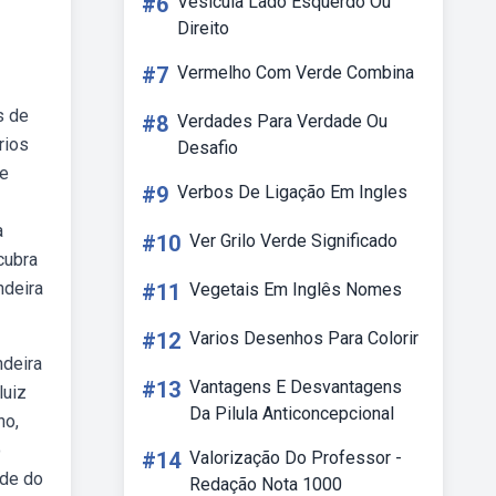
#6
Vesícula Lado Esquerdo Ou
Direito
#7
Vermelho Com Verde Combina
s de
#8
Verdades Para Verdade Ou
rios
Desafio
te
#9
Verbos De Ligação Em Ingles
a
#10
Ver Grilo Verde Significado
cubra
ndeira
#11
Vegetais Em Inglês Nomes
#12
Varios Desenhos Para Colorir
ndeira
#13
Vantagens E Desvantagens
luiz
Da Pilula Anticoncepcional
no,
o
#14
Valorização Do Professor -
ade do
Redação Nota 1000