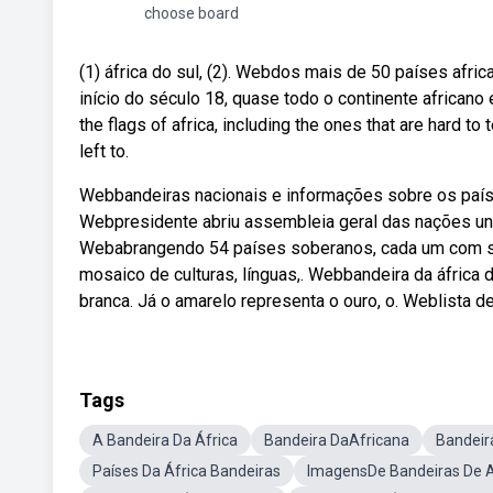
choose board
(1) áfrica do sul, (2). Webdos mais de 50 países afr
início do século 18, quase todo o continente africano 
the flags of africa, including the ones that are hard to 
left to.
Webbandeiras nacionais e informações sobre os países
Webpresidente abriu assembleia geral das nações uni
Webabrangendo 54 países soberanos, cada um com suas
mosaico de culturas, línguas,. Webbandeira da áfrica 
branca. Já o amarelo representa o ouro, o. Weblista d
Tags
A Bandeira Da África
Bandeira DaAfricana
Bandeir
Países Da África Bandeiras
ImagensDe Bandeiras De A