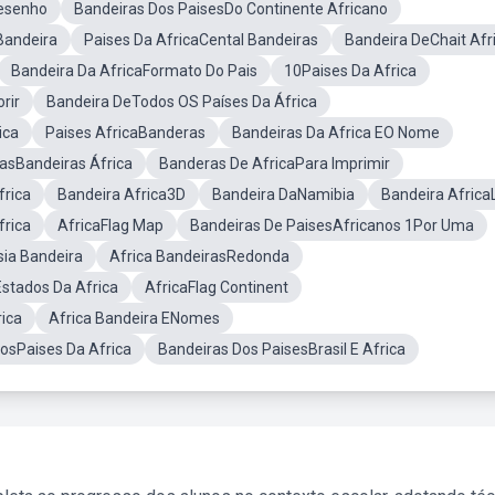
Desenho
Bandeiras Dos PaisesDo Continente Africano
Bandeira
Paises Da AfricaCental Bandeiras
Bandeira DeChait Afr
Bandeira Da AfricaFormato Do Pais
10Paises Da Africa
rir
Bandeira DeTodos OS Países Da África
ica
Paises AfricaBanderas
Bandeiras Da Africa EO Nome
asBandeiras África
Banderas De AfricaPara Imprimir
frica
Bandeira Africa3D
Bandeira DaNamibia
Bandeira Africa
frica
AfricaFlag Map
Bandeiras De PaisesAfricanos 1Por Uma
sia Bandeira
Africa BandeirasRedonda
stados Da Africa
AfricaFlag Continent
ica
Africa Bandeira ENomes
DosPaises Da Africa
Bandeiras Dos PaisesBrasil E Africa