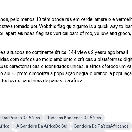
icanos, pelo menos 13 têm bandeiras em verde, amarelo e vermel
estava tomado por. Webthis flag quiz game is a quick way to lear
tell apart. Guinea’s flag has vertical bars of red, yellow, and green
 situados no continente áfrica. 344 views 2 years ago brasil.
das com defesa ao meio ambiente e críticas à plataformas digi
 características e identidades únicas, a áfrica oferece um va
do sul. O preto simboliza a população negra, o branco, a populaç
e todos os bandeiras de países da áfrica :
a DosPaises Da Africa
Todasas Bandeiras Da África
frica
A Bandeira Da AfricaDo Sul
Bandeira De PaísesAfricanos