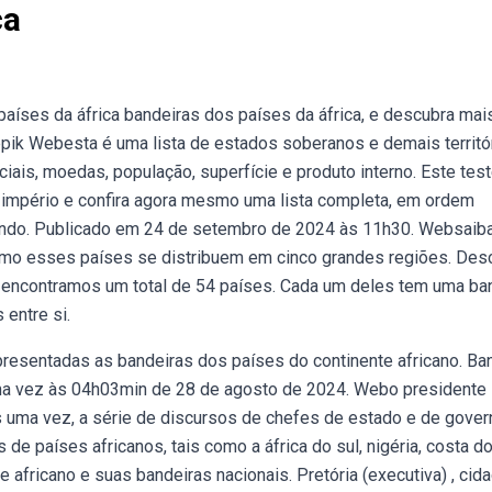
ca
íses da áfrica bandeiras dos países da áfrica, e descubra mai
epik Webesta é uma lista de estados soberanos e demais territó
ficiais, moedas, população, superfície e produto interno. Este tes
império e confira agora mesmo uma lista completa, em ordem
undo. Publicado em 24 de setembro de 2024 às 11h30. Websaib
 como esses países se distribuem em cinco grandes regiões. Des
a, encontramos um total de 54 países. Cada um deles tem uma ba
entre si.
esentadas as bandeiras dos países do continente africano. Ba
tima vez às 04h03min de 28 de agosto de 2024. Webo presidente 
mais uma vez, a série de discursos de chefes de estado e de gover
de países africanos, tais como a áfrica do sul, nigéria, costa d
africano e suas bandeiras nacionais. Pretória (executiva) , cid