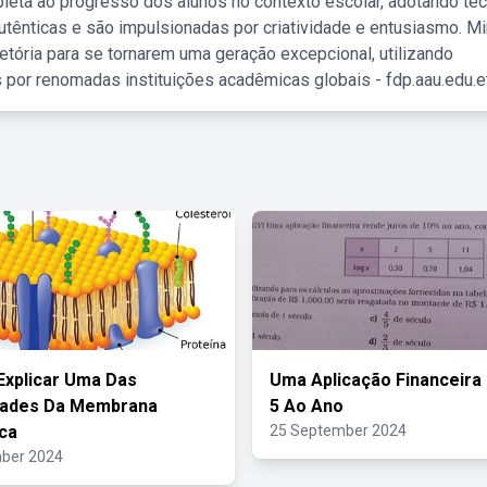
leta ao progresso dos alunos no contexto escolar, adotando té
tênticas e são impulsionadas por criatividade e entusiasmo. M
etória para se tornarem uma geração excepcional, utilizando
 por renomadas instituições acadêmicas globais - fdp.aau.edu.et
Explicar Uma Das
Uma Aplicação Financeira
dades Da Membrana
5 Ao Ano
ca
25 September 2024
ber 2024