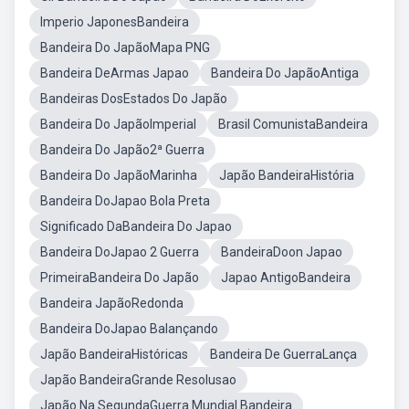
Imperio JaponesBandeira
Bandeira Do JapãoMapa PNG
Bandeira DeArmas Japao
Bandeira Do JapãoAntiga
Bandeiras DosEstados Do Japão
Bandeira Do JapãoImperial
Brasil ComunistaBandeira
Bandeira Do Japão2ª Guerra
Bandeira Do JapãoMarinha
Japão BandeiraHistória
Bandeira DoJapao Bola Preta
Significado DaBandeira Do Japao
Bandeira DoJapao 2 Guerra
BandeiraDoon Japao
PrimeiraBandeira Do Japão
Japao AntigoBandeira
Bandeira JapãoRedonda
Bandeira DoJapao Balançando
Japão BandeiraHistóricas
Bandeira De GuerraLança
Japão BandeiraGrande Resolusao
Japão Na SegundaGuerra Mundial Bandeira