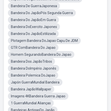
Bandeira De GuerraJaponesa
Bandeira Do JapãoPós Segunda Guerra
Bandeira Do JapãoEm Guera
Bandeira DoExercito Japones
Bandeira Do JapãoEstilizada
Plotagem Bandeira DoJapao Capu De JDM
GTR ComBandeira Do Japao
Homem SegurandoBandeira Do Japao
Bandeira Dos JapãoTribos
Bandeira DoImpério Japonês
Bandeira Polemica DoJapao
Japón GuerraMundial Bandeira
Bandeira JapãoWallpaper
Imagens 4KBandeira Guerra Japao
1 GuerraMundial Alianças
Bandeiras AntigasDo Japão