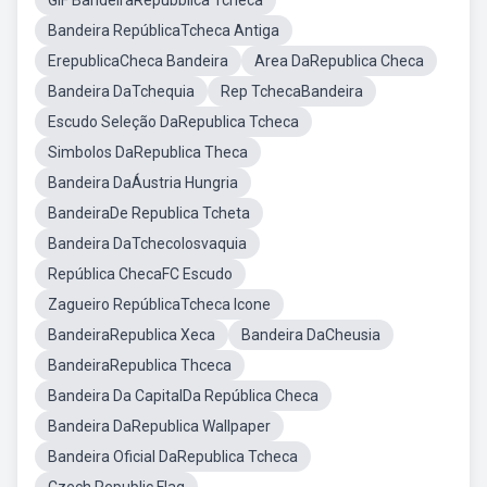
GIF BandeiraRepubblica Tcheca
Bandeira RepúblicaTcheca Antiga
ErepublicaCheca Bandeira
Area DaRepublica Checa
Bandeira DaTchequia
Rep TchecaBandeira
Escudo Seleção DaRepublica Tcheca
Simbolos DaRepublica Theca
Bandeira DaÁustria Hungria
BandeiraDe Republica Tcheta
Bandeira DaTchecolosvaquia
República ChecaFC Escudo
Zagueiro RepúblicaTcheca Icone
BandeiraRepublica Xeca
Bandeira DaCheusia
BandeiraRepublica Thceca
Bandeira Da CapitalDa República Checa
Bandeira DaRepublica Wallpaper
Bandeira Oficial DaRepublica Tcheca